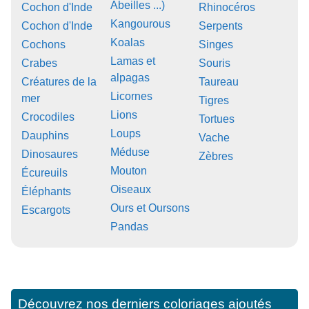
Abeilles ...)
Cochon d'Inde
Rhinocéros
Kangourous
Cochon d'Inde
Serpents
Koalas
Cochons
Singes
Lamas et
Crabes
Souris
alpagas
Créatures de la
Taureau
Licornes
mer
Tigres
Lions
Crocodiles
Tortues
Loups
Dauphins
Vache
Méduse
Dinosaures
Zèbres
Mouton
Écureuils
Oiseaux
Éléphants
Ours et Oursons
Escargots
Pandas
Découvrez nos derniers coloriages ajoutés