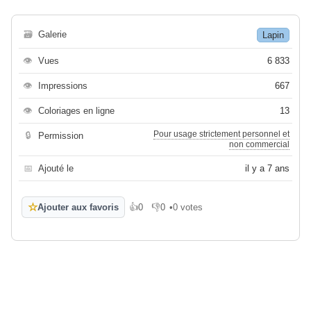
🗃
Galerie
Lapin
👁
Vues
6 833
👁
Impressions
667
👁
Coloriages en ligne
13
Pour usage strictement personnel et
🔒
Permission
non commercial
📅
Ajouté le
il y a 7 ans
☆
Ajouter aux favoris
👍
0
👎
0
•
0 votes
J'aime
Je n'aime pas