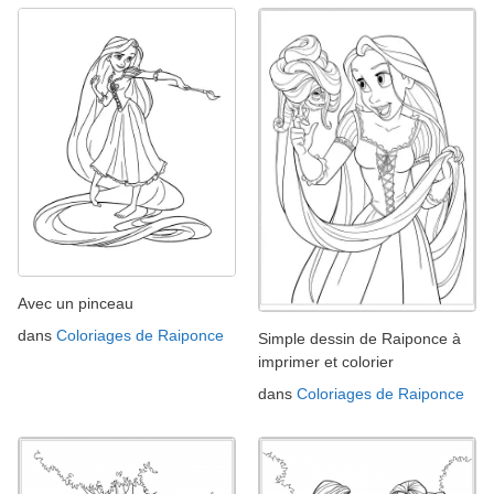
Avec un pinceau
dans
Coloriages de Raiponce
Simple dessin de Raiponce à
imprimer et colorier
dans
Coloriages de Raiponce