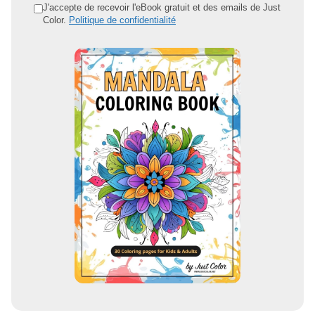
d
J'accepte de recevoir l'eBook gratuit et des emails de Just
Color.
Politique de confidentialité
r
e
s
s
e
e
m
a
i
l