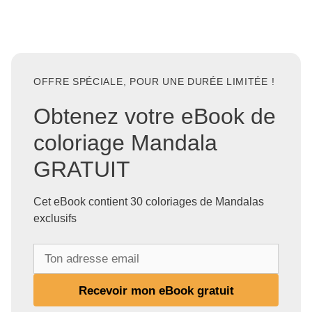
OFFRE SPÉCIALE, POUR UNE DURÉE LIMITÉE !
Obtenez votre eBook de
coloriage Mandala
GRATUIT
Cet eBook contient 30 coloriages de Mandalas
exclusifs
T
o
n
Recevoir mon eBook gratuit
a