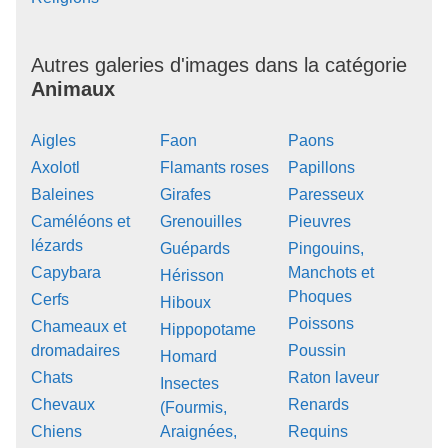
Autres galeries d'images dans la catégorie
Animaux
Aigles
Faon
Paons
Axolotl
Flamants roses
Papillons
Baleines
Girafes
Paresseux
Caméléons et
Grenouilles
Pieuvres
lézards
Guépards
Pingouins,
Capybara
Manchots et
Hérisson
Phoques
Cerfs
Hiboux
Poissons
Chameaux et
Hippopotame
dromadaires
Poussin
Homard
Chats
Raton laveur
Insectes
Chevaux
Renards
(Fourmis,
Chiens
Araignées,
Requins