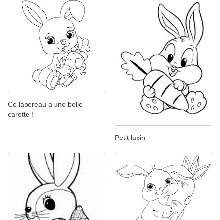
Ce lapereau a une belle
carotte !
Petit lapin