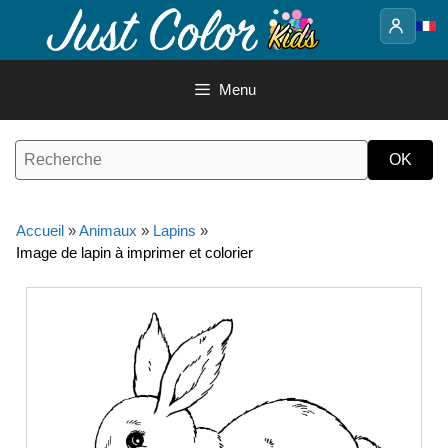
Aller
au
contenu
Menu
Accueil
»
Animaux
»
Lapins
»
Image de lapin à imprimer et colorier