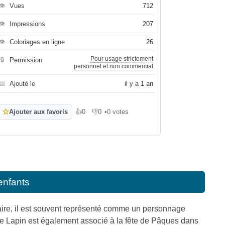
👁
Vues
712
👁
Impressions
207
👁
Coloriages en ligne
26
Pour usage strictement
🔒
Permission
personnel et non commercial
📅
Ajouté le
il y a 1 an
☆
Ajouter aux favoris
👍
0
👎
0
•
0 votes
J'aime
Je n'aime pas
enfants
laire, il est souvent représenté comme un personnage
 Le Lapin est également associé à la fête de Pâques dans