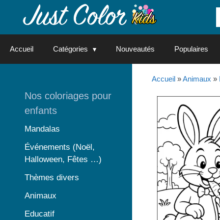
Aller
au
contenu
Accueil
Catégories
Nouveautés
Populaires
Accueil
»
Animaux
»
Nos coloriages pour
enfants
Mandalas
Événements (Noël,
Halloween, Fêtes …)
Thèmes divers
Animaux
Educatif