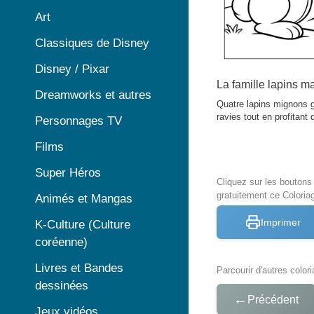
Art
Classiques de Disney
Disney / Pixar
La famille lapins m
Dreamworks et autres
Quatre lapins mignons g
ravies tout en profitan
Personnages TV
Films
Super Héros
Cliquez sur les bouton
gratuitement ce Coloria
Animés et Mangas
Imprimer
K-Culture (Culture
coréenne)
Livres et Bandes
Parcourir d'autres color
dessinées
←
Précédent
Jeux vidéos