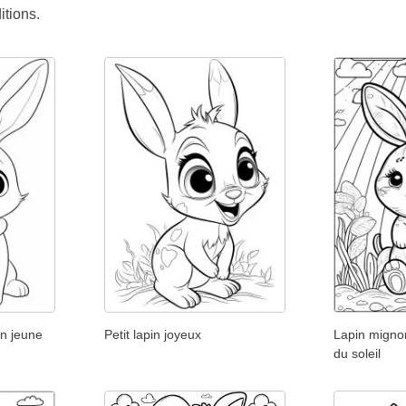
tions.
un jeune
Petit lapin joyeux
Lapin migno
du soleil