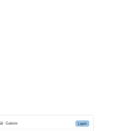
🗃
Galerie
Lapin