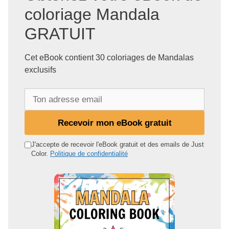
coloriage Mandala
GRATUIT
Cet eBook contient 30 coloriages de Mandalas
exclusifs
T
o
n
Recevoir mon eBook gratuit
a
d
J'accepte de recevoir l'eBook gratuit et des emails de Just
Color.
Politique de confidentialité
r
e
s
s
e
e
m