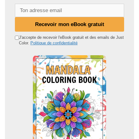
T
o
n
Recevoir mon eBook gratuit
a
d
J'accepte de recevoir l'eBook gratuit et des emails de Just
Color.
Politique de confidentialité
r
e
s
s
e
e
m
a
i
l