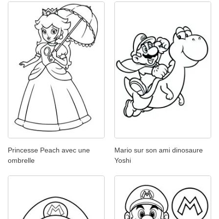
Princesse Peach avec une
Mario sur son ami dinosaure
ombrelle
Yoshi