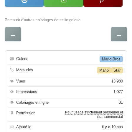
Parcourir d'autres coloriages de cette galerie
←
→
🗃
Galerie
Mario Bros
🏷
Mots clés
Mario
Star
👁
Vues
13 980
👁
Impressions
1 977
👁
Coloriages en ligne
31
Pour usage strictement personnel et
🔒
Permission
non commercial
📅
Ajouté le
il y a 10 ans