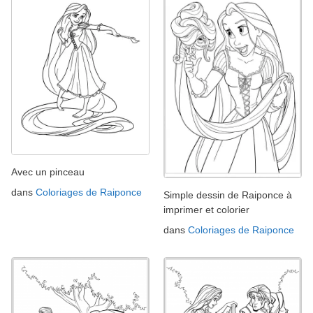
Avec un pinceau
dans
Coloriages de Raiponce
Simple dessin de Raiponce à
imprimer et colorier
dans
Coloriages de Raiponce