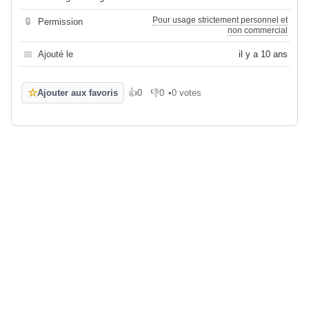
Pour usage strictement personnel et
🔒
Permission
non commercial
📅
Ajouté le
il y a 10 ans
☆
Ajouter aux favoris
👍
0
👎
0
•
0 votes
J'aime
Je n'aime pas