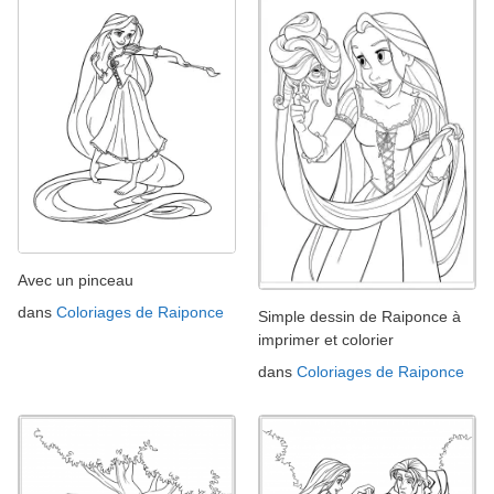
Avec un pinceau
dans
Coloriages de Raiponce
Simple dessin de Raiponce à
imprimer et colorier
dans
Coloriages de Raiponce