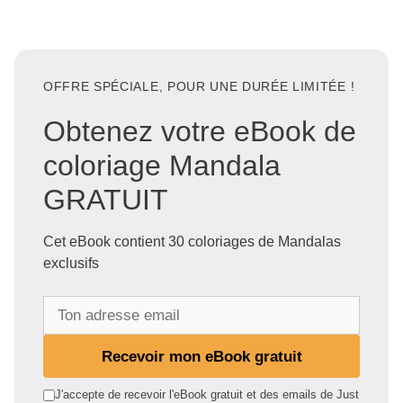
OFFRE SPÉCIALE, POUR UNE DURÉE LIMITÉE !
Obtenez votre eBook de
coloriage Mandala
GRATUIT
Cet eBook contient 30 coloriages de Mandalas
exclusifs
T
o
n
Recevoir mon eBook gratuit
a
d
J'accepte de recevoir l'eBook gratuit et des emails de Just