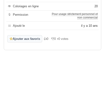
👁
Coloriages en ligne
20
Pour usage strictement personnel et
🔒
Permission
non commercial
📅
Ajouté le
il y a 10 ans
☆
Ajouter aux favoris
👍
0
👎
0
•
0 votes
J'aime
Je n'aime pas