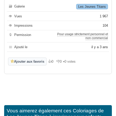
🗃
Galerie
Les Jeunes Titans
👁
Vues
1 967
👁
Impressions
104
Pour usage strictement personnel et
🔒
Permission
non commercial
📅
Ajouté le
il y a 3 ans
☆
Ajouter aux favoris
👍
0
👎
0
•
0 votes
J'aime
Je n'aime pas
Vous aimerez également ces
Coloriages de