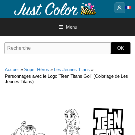
Aller
au
contenu
Menu
Accueil
»
Super Héros
»
Les Jeunes Titans
»
Personnages avec le Logo "Teen Titans Go!" (Coloriage de Les
Jeunes Titans)