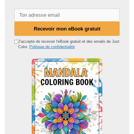
T
o
n
Recevoir mon eBook gratuit
a
d
J'accepte de recevoir l'eBook gratuit et des emails de Just
Color.
Politique de confidentialité
r
e
s
s
e
e
m
a
i
l