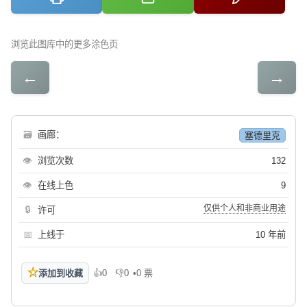
浏览此图库中的更多涂色页
←
→
🗃
画廊：
塞德里克
👁
浏览次数
132
👁
在线上色
9
仅供个人和非商业用途
🔒
许可
📅
上线于
10 年前
☆
添加到收藏
👍
0
👎
0
•
0 票
喜欢
不喜欢