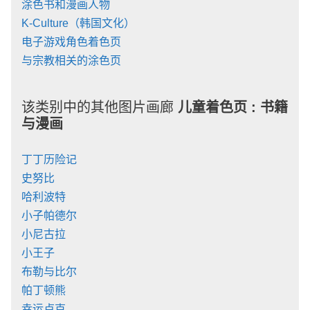
涂色书和漫画人物
K-Culture（韩国文化）
电子游戏角色着色页
与宗教相关的涂色页
该类别中的其他图片画廊
儿童着色页 :
书籍
与漫画
丁丁历险记
史努比
哈利波特
小子帕德尔
小尼古拉
小王子
布勒与比尔
帕丁顿熊
幸运卢克