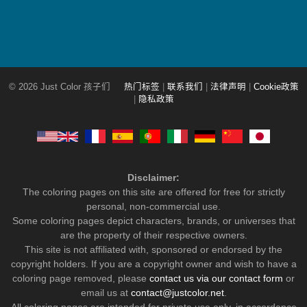
© 2026 Just Color 孩子们
热门标签
|
联系我们
|
法律声明
|
Cookie政策
|
隐私政策
Disclaimer:
The coloring pages on this site are offered for free for strictly
personal, non-commercial use.
Some coloring pages depict characters, brands, or universes that
are the property of their respective owners.
This site is not affiliated with, sponsored or endorsed by the
copyright holders. If you are a copyright owner and wish to have a
coloring page removed, please
contact us via our contact form
or
email us at
contact@justcolor.net
.