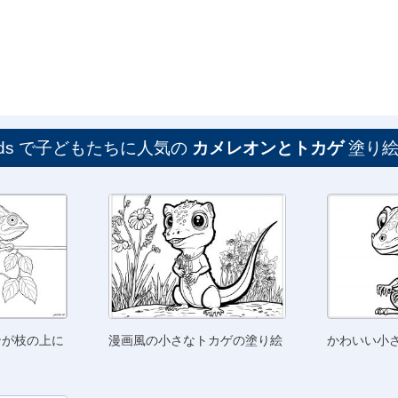
or Kids で子どもたちに人気の
カメレオンとトカゲ
塗り
ンが枝の上に
漫画風の小さなトカゲの塗り絵
かわいい小