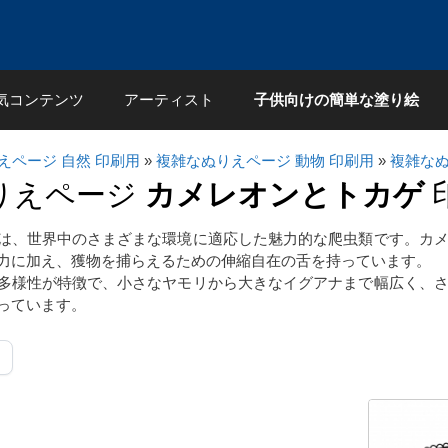
気コンテンツ
アーティスト
子供向けの簡単な塗り絵
えページ 自然 印刷用
»
複雑なぬりえページ 動物 印刷用
»
複雑なぬ
りえページ
カメレオンとトカゲ
は、世界中のさまざまな環境に適応した魅力的な爬虫類です。カ
力に加え、獲物を捕らえるための伸縮自在の舌を持っています。
多様性が特徴で、小さなヤモリから大きなイグアナまで幅広く、
っています。