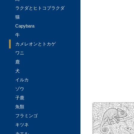
ラクダとヒトコブラクダ
猫
Capybara
牛
カメレオンとトカゲ
ワニ
鹿
犬
イルカ
ゾウ
子鹿
魚類
フラミンゴ
キツネ
カエル