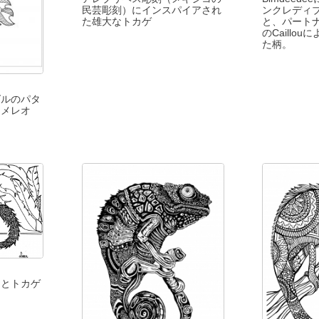
民芸彫刻）にインスパイアされ
ンクレディ
た雄大なトカゲ
と、パート
のCaillo
た柄。
グルのパタ
カメレオ
ンとトカゲ