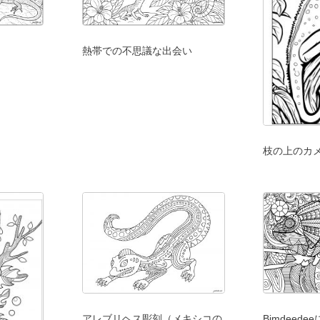
熱帯での不思議な出会い
枝の上のカ
アレブリヘス彫刻（メキシコの
Bimdeed