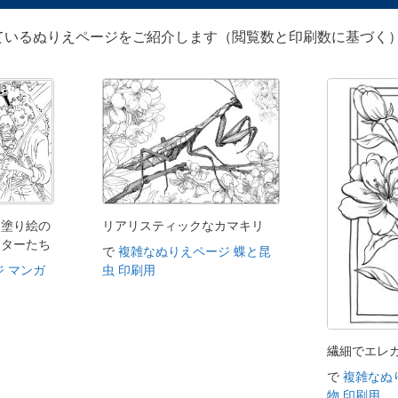
ているぬりえページをご紹介します（閲覧数と印刷数に基づく）
た塗り絵の
リアリスティックなカマキリ
クターたち
で
複雑なぬりえページ 蝶と昆
 マンガ
虫 印刷用
繊細でエレ
で
複雑なぬ
物 印刷用