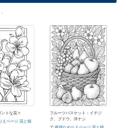
.
ガントな花々
フルーツバスケット：イチジ
ク、ブドウ、洋ナシ
りえページ 花と植
で
複雑なぬりえページ 花と植