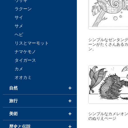
ウサギ
ラクーン
サイ
サメ
ヘビ
シンプルなゼンタン
リスとマーモット
ーンがたくさんある
ン。
ナマケモノ
タイガース
カメ
オオカミ
+
自然
+
旅行
+
美術
シンプルなカメレオ
のぬりえページ
+
歴史と伝説