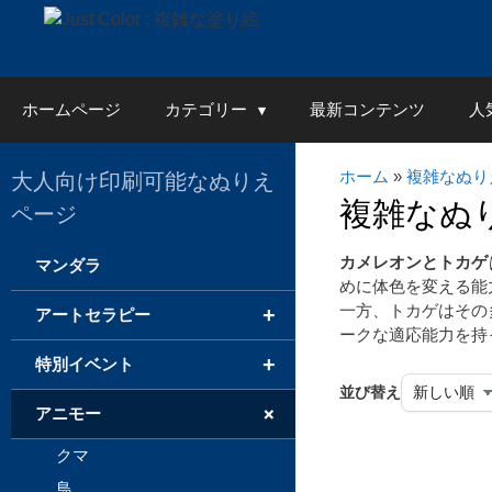
Skip
to
content
ホームページ
カテゴリー
最新コンテンツ
人
ホーム
»
複雑なぬり
大人向け印刷可能なぬりえ
複雑なぬ
ページ
カメレオンとトカゲ
マンダラ
めに体色を変える能
一方、トカゲはその
+
アートセラピー
ークな適応能力を持
+
特別イベント
並び替え
+
アニモー
クマ
鳥