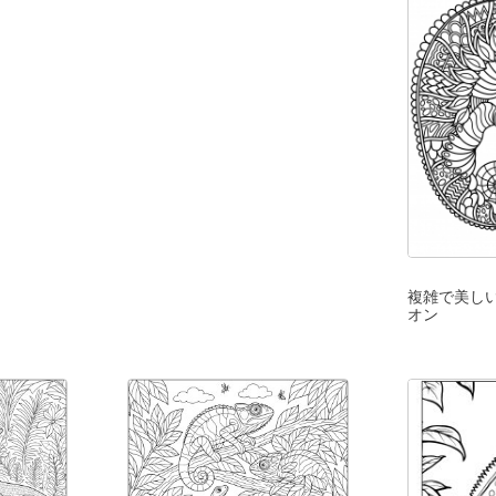
複雑で美し
オン