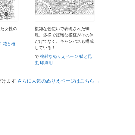
じた女性の
複雑な色使いで表現された蜘
蛛。多様で複雑な模様がその体
だけでなく、キャンバスも構成
 花と植
している！
で
複雑なぬりえページ 蝶と昆
虫 印刷用
だけます
さらに人気のぬりえページはこちら →