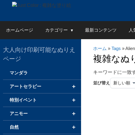
Skip
to
content
ホームページ
カテゴリー
最新コンテンツ
人
ホーム
»
Tags
» Alien
大人向け印刷可能なぬりえ
複雑なぬ
ページ
キーワードに一致
マンダラ
並び替え
+
アートセラピー
+
特別イベント
+
アニモー
+
自然