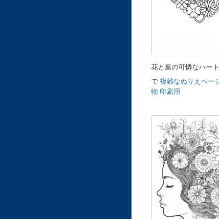
花と葉の可憐なハー
で
複雑なぬりえページ
物 印刷用