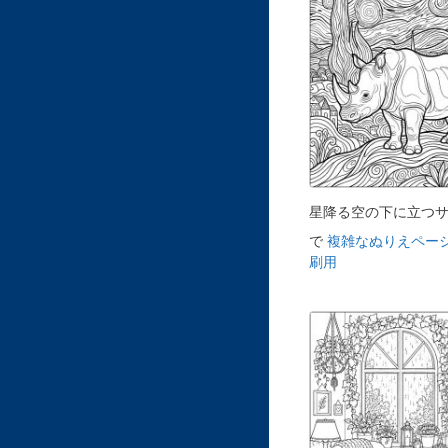
星降る空の下に立つ
で
複雑なぬりえページ
刷用