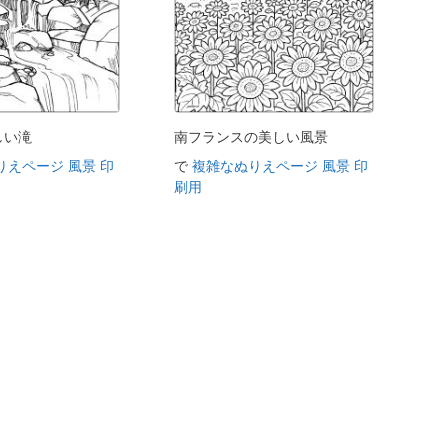
しい滝
南フランスの美しい風景
りえページ 風景 印
で
複雑なぬりえページ 風景 印
刷用