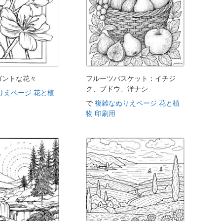
ガントな花々
フルーツバスケット：イチジ
ク、ブドウ、洋ナシ
りえページ 花と植
で
複雑なぬりえページ 花と植
物 印刷用