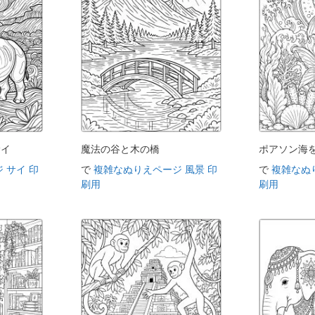
サイ
魔法の谷と木の橋
ポアソン海
 サイ 印
で
複雑なぬりえページ 風景 印
で
複雑なぬ
刷用
刷用