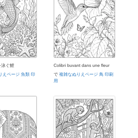
を泳ぐ鯉
Colibri buvant dans une fleur
りえページ 魚類 印
で
複雑なぬりえページ 鳥 印刷
用