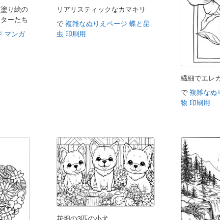
た塗り絵の
リアリスティックなカマキリ
クターたち
で
複雑なぬりえページ 蝶と昆
 マンガ
虫 印刷用
繊細でエレ
で
複雑なぬ
物 印刷用
花畑の3匹の小犬