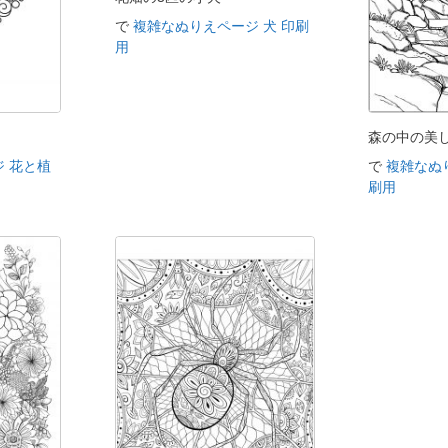
で
複雑なぬりえページ 犬 印刷
用
ト
森の中の美
 花と植
で
複雑なぬ
刷用