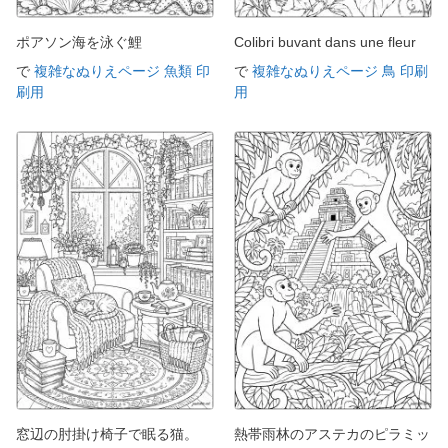
ポアソン海を泳ぐ鯉
Colibri buvant dans une fleur
で
複雑なぬりえページ 魚類 印
で
複雑なぬりえページ 鳥 印刷
刷用
用
窓辺の肘掛け椅子で眠る猫。
熱帯雨林のアステカのピラミッ