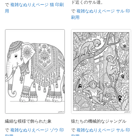
ド近くのサル達。
で
複雑なぬりえページ 猫 印刷
用
で
複雑なぬりえページ サル 印
刷用
繊細な模様で飾られた象
猿たちの機械的なジャングル
で
複雑なぬりえページ ゾウ 印
で
複雑なぬりえページ サル 印