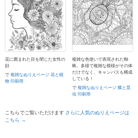
花に囲まれた目を閉じた女性の
複雑な色使いで表現された蜘
顔
蛛。多様で複雑な模様がその体
だけでなく、キャンバスも構成
で
複雑なぬりえページ 花と植
している！
物 印刷用
で
複雑なぬりえページ 蝶と昆
虫 印刷用
こちらでご覧いただけます
さらに人気のぬりえページは
こちら →