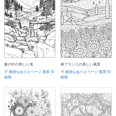
森の中の美しい滝
南フランスの美しい風景
で
複雑なぬりえページ 風景 印
で
複雑なぬりえページ 風景 印
刷用
刷用