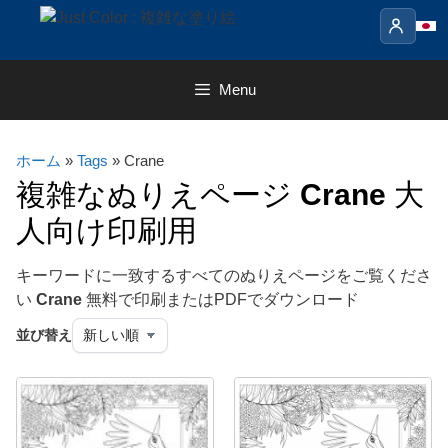
Skip
to
content
Menu
ホーム
»
Tags
» Crane
複雑なぬりえページ
Crane
大
人向け印刷用
キーワードに一致するすべてのぬりえページをご覧くださ
い
Crane
無料で印刷またはPDFでダウンロード
並び替え