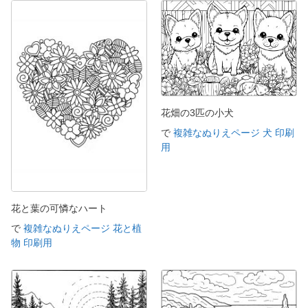
花畑の3匹の小犬
で
複雑なぬりえページ 犬 印刷
用
花と葉の可憐なハート
で
複雑なぬりえページ 花と植
物 印刷用