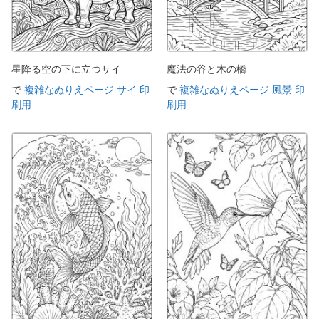
星降る空の下に立つサイ
魔法の谷と木の橋
で
複雑なぬりえページ サイ 印
で
複雑なぬりえページ 風景 印
刷用
刷用