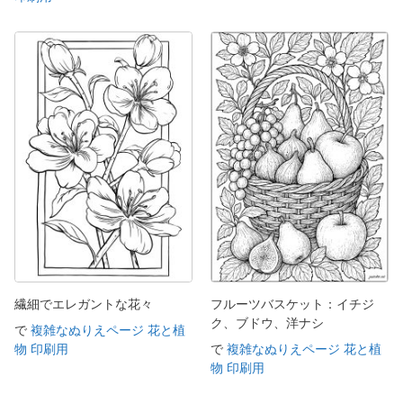
繊細でエレガントな花々
フルーツバスケット：イチジ
ク、ブドウ、洋ナシ
で
複雑なぬりえページ 花と植
物 印刷用
で
複雑なぬりえページ 花と植
物 印刷用