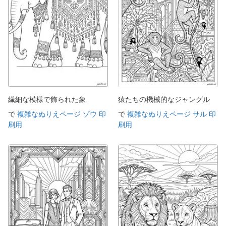
繊細な模様で飾られた象
猿たちの機械的なジャングル
で
複雑なぬりえページ ゾウ 印
で
複雑なぬりえページ サル 印
刷用
刷用