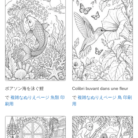
ポアソン海を泳ぐ鯉
Colibri buvant dans une fleur
で
複雑なぬりえページ 魚類 印
で
複雑なぬりえページ 鳥 印刷
刷用
用