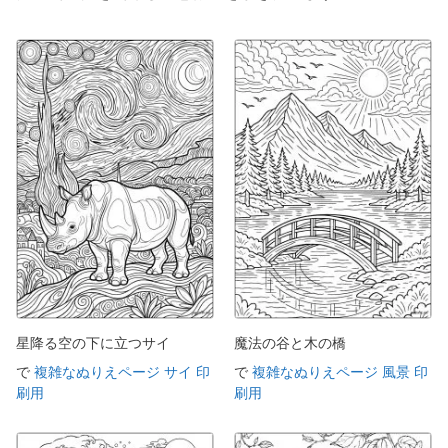
星降る空の下に立つサイ
魔法の谷と木の橋
で
複雑なぬりえページ サイ 印
で
複雑なぬりえページ 風景 印
刷用
刷用