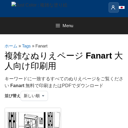
Skip
to
content
Menu
ホーム
»
Tags
» Fanart
複雑なぬりえページ
Fanart
大
人向け印刷用
キーワードに一致するすべてのぬりえページをご覧くださ
い
Fanart
無料で印刷またはPDFでダウンロード
並び替え