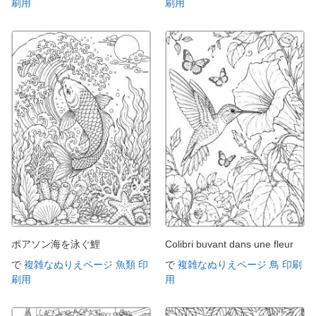
刷用
刷用
ポアソン海を泳ぐ鯉
Colibri buvant dans une fleur
で
複雑なぬりえページ 魚類 印
で
複雑なぬりえページ 鳥 印刷
刷用
用