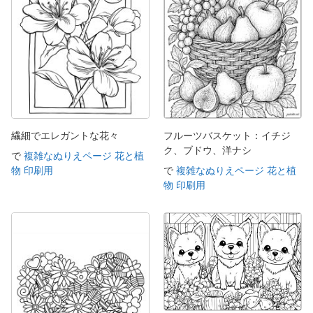
繊細でエレガントな花々
フルーツバスケット：イチジ
ク、ブドウ、洋ナシ
で
複雑なぬりえページ 花と植
物 印刷用
で
複雑なぬりえページ 花と植
物 印刷用