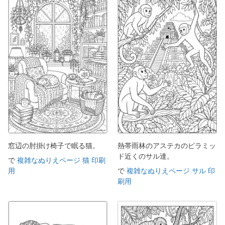
窓辺の肘掛け椅子で眠る猫。
熱帯雨林のアステカのピラミッ
ド近くのサル達。
で
複雑なぬりえページ 猫 印刷
用
で
複雑なぬりえページ サル 印
刷用