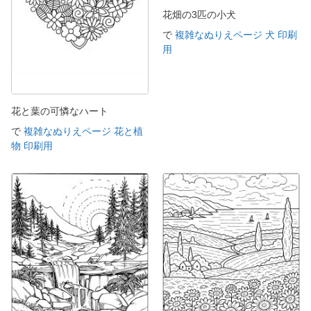
花畑の3匹の小犬
で
複雑なぬりえページ 犬 印刷
用
花と葉の可憐なハート
で
複雑なぬりえページ 花と植
物 印刷用