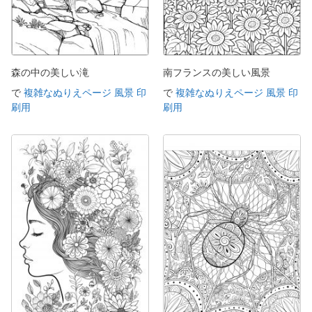
森の中の美しい滝
南フランスの美しい風景
で
複雑なぬりえページ 風景 印
で
複雑なぬりえページ 風景 印
刷用
刷用