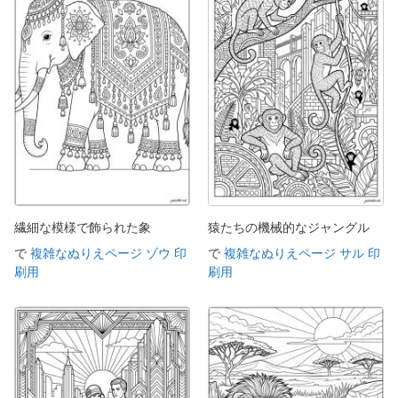
繊細な模様で飾られた象
猿たちの機械的なジャングル
で
複雑なぬりえページ ゾウ 印
で
複雑なぬりえページ サル 印
刷用
刷用