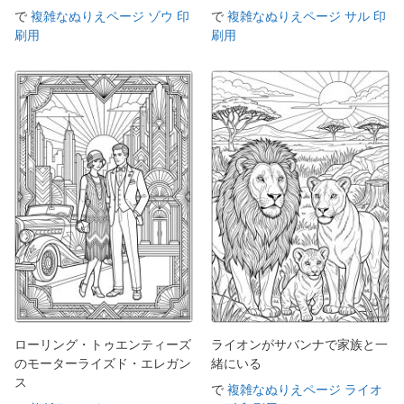
で
複雑なぬりえページ ゾウ 印
で
複雑なぬりえページ サル 印
刷用
刷用
ローリング・トゥエンティーズ
ライオンがサバンナで家族と一
のモーターライズド・エレガン
緒にいる
ス
で
複雑なぬりえページ ライオ