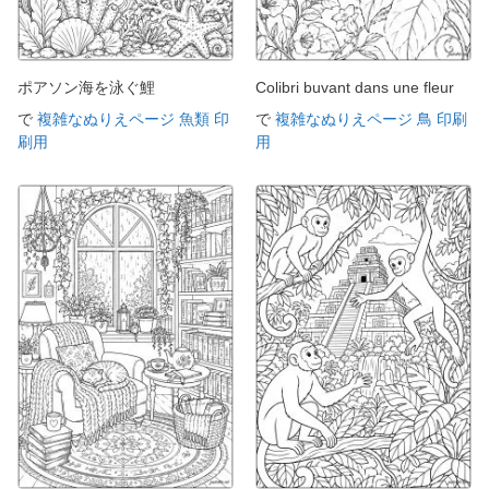
ポアソン海を泳ぐ鯉
Colibri buvant dans une fleur
で
複雑なぬりえページ 魚類 印
で
複雑なぬりえページ 鳥 印刷
刷用
用