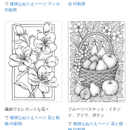
で
複雑なぬりえページ マンガ
虫 印刷用
印刷用
繊細でエレガントな花々
フルーツバスケット：イチジ
ク、ブドウ、洋ナシ
で
複雑なぬりえページ 花と植
物 印刷用
で
複雑なぬりえページ 花と植
物 印刷用