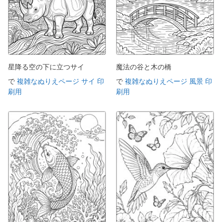
星降る空の下に立つサイ
魔法の谷と木の橋
で
複雑なぬりえページ サイ 印
で
複雑なぬりえページ 風景 印
刷用
刷用