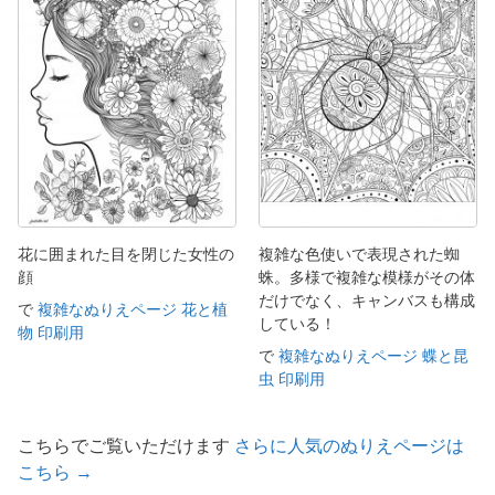
花に囲まれた目を閉じた女性の
複雑な色使いで表現された蜘
顔
蛛。多様で複雑な模様がその体
だけでなく、キャンバスも構成
で
複雑なぬりえページ 花と植
している！
物 印刷用
で
複雑なぬりえページ 蝶と昆
虫 印刷用
こちらでご覧いただけます
さらに人気のぬりえページは
こちら →