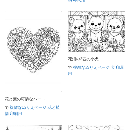
花畑の3匹の小犬
で
複雑なぬりえページ 犬 印刷
用
花と葉の可憐なハート
で
複雑なぬりえページ 花と植
物 印刷用