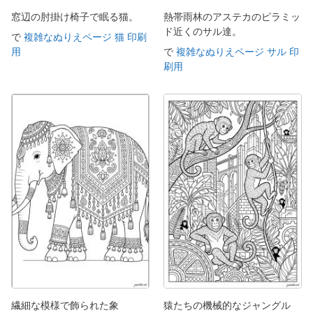
窓辺の肘掛け椅子で眠る猫。
熱帯雨林のアステカのピラミッ
ド近くのサル達。
で
複雑なぬりえページ 猫 印刷
用
で
複雑なぬりえページ サル 印
刷用
繊細な模様で飾られた象
猿たちの機械的なジャングル