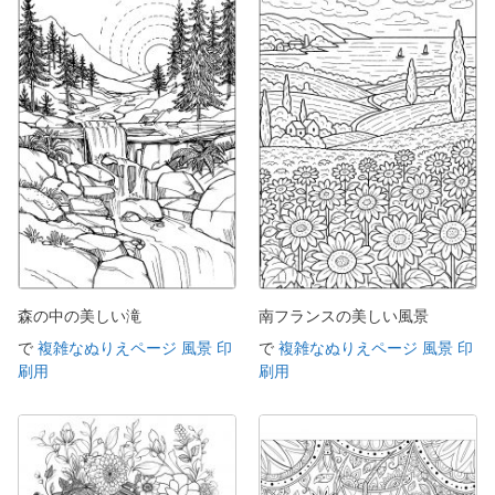
森の中の美しい滝
南フランスの美しい風景
で
複雑なぬりえページ 風景 印
で
複雑なぬりえページ 風景 印
刷用
刷用