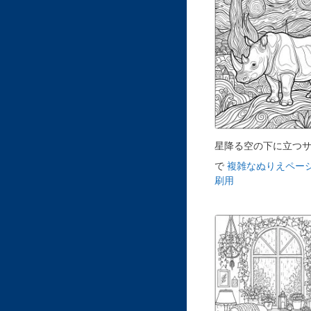
星降る空の下に立つ
で
複雑なぬりえページ
刷用