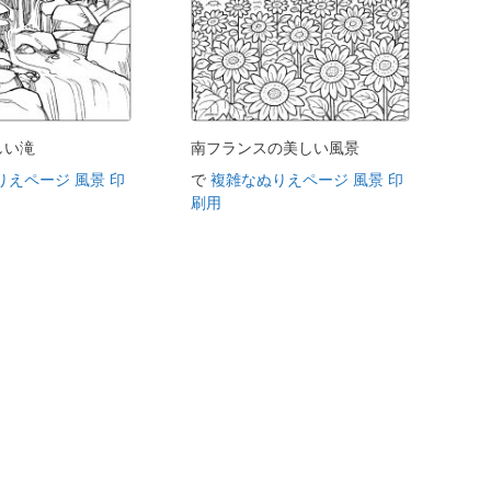
しい滝
南フランスの美しい風景
りえページ 風景 印
で
複雑なぬりえページ 風景 印
刷用