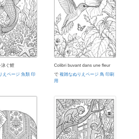
を泳ぐ鯉
Colibri buvant dans une fleur
りえページ 魚類 印
で
複雑なぬりえページ 鳥 印刷
用