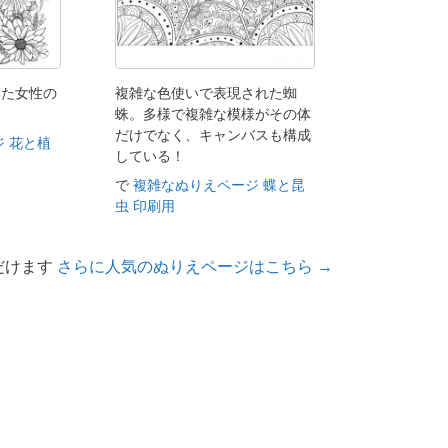
じた女性の
複雑な色使いで表現された蜘
蛛。多様で複雑な模様がその体
だけでなく、キャンバスも構成
 花と植
している！
で
複雑なぬりえページ 蝶と昆
虫 印刷用
だけます
さらに人気のぬりえページはこちら →