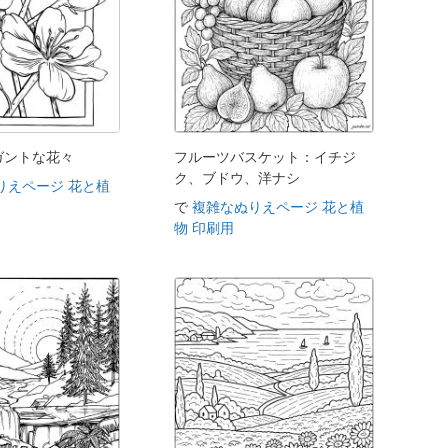
ガントな花々
フルーツバスケット：イチジ
ク、ブドウ、洋ナシ
りえページ 花と植
で
複雑なぬりえページ 花と植
物 印刷用