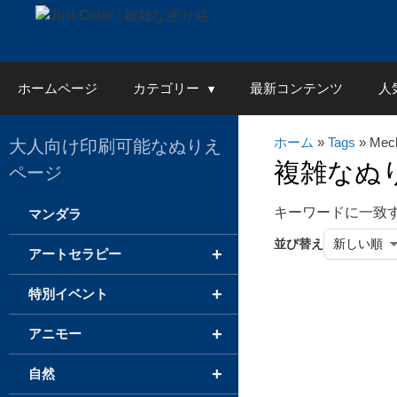
Skip
to
content
ホームページ
カテゴリー
最新コンテンツ
人
ホーム
»
Tags
» Mech
大人向け印刷可能なぬりえ
複雑なぬ
ページ
キーワードに一致
マンダラ
並び替え
+
アートセラピー
+
特別イベント
+
アニモー
+
自然