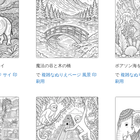
サイ
魔法の谷と木の橋
ポアソン海
 サイ 印
で
複雑なぬりえページ 風景 印
で
複雑なぬ
刷用
刷用