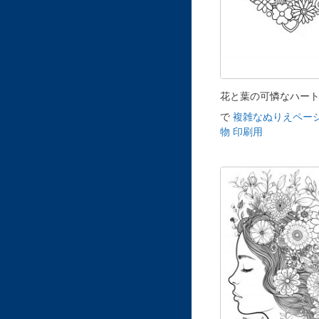
花と葉の可憐なハー
で
複雑なぬりえページ
物 印刷用