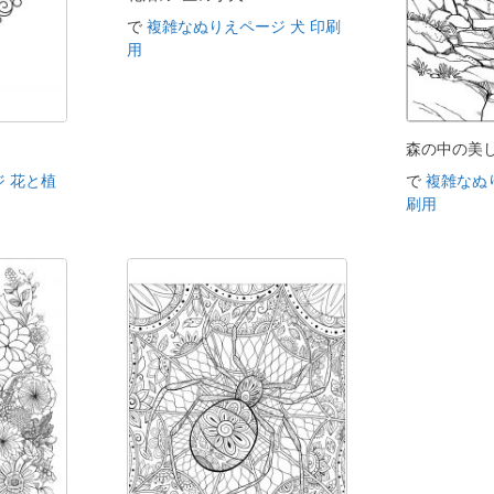
で
複雑なぬりえページ 犬 印刷
用
ト
森の中の美
 花と植
で
複雑なぬ
刷用