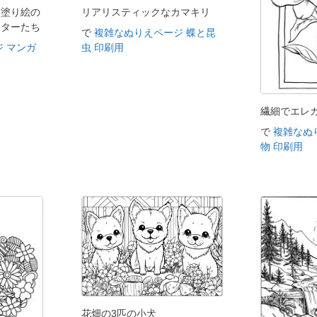
た塗り絵の
リアリスティックなカマキリ
クターたち
で
複雑なぬりえページ 蝶と昆
 マンガ
虫 印刷用
繊細でエレ
で
複雑なぬ
物 印刷用
花畑の3匹の小犬