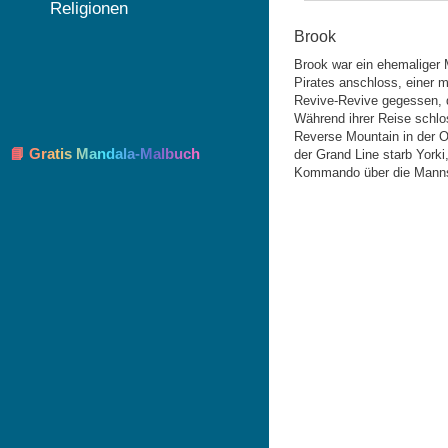
Religionen
Brook
Brook war ein ehemaliger
Pirates anschloss, einer 
Revive-Revive gegessen, d
Während ihrer Reise schlo
Reverse Mountain in der O
📘 Gratis Mandala-Malbuch
der Grand Line starb York
Kommando über die Manns