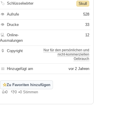
🏷
Schlüsselwörter
Skull
👁
Aufrufe
528
👁
Drucke
33
💻
Online-
12
Ausmalungen
Nur für den persönlichen und
🔒
Copyright
nicht-kommerziellen
Gebrauch
📅
Hinzugefügt am
vor 2 Jahren
☆
Zu Favoriten hinzufügen
👍
0
👎
0
•
0 Stimmen
Gefällt mir
Gefällt mir nicht