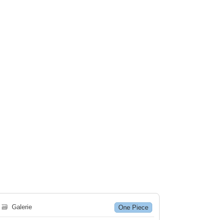
🗃
Galerie
One Piece