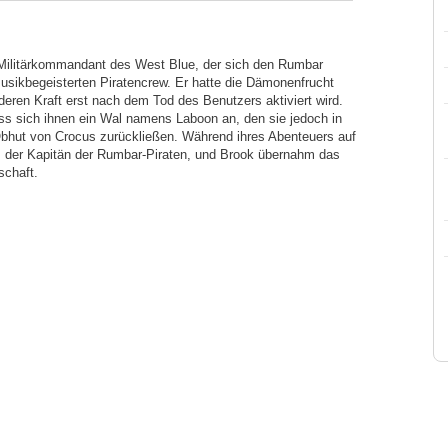
 Militärkommandant des West Blue, der sich den Rumbar
musikbegeisterten Piratencrew. Er hatte die Dämonenfrucht
eren Kraft erst nach dem Tod des Benutzers aktiviert wird.
ss sich ihnen ein Wal namens Laboon an, den sie jedoch in
bhut von Crocus zurückließen. Während ihres Abenteuers auf
i, der Kapitän der Rumbar-Piraten, und Brook übernahm das
chaft.