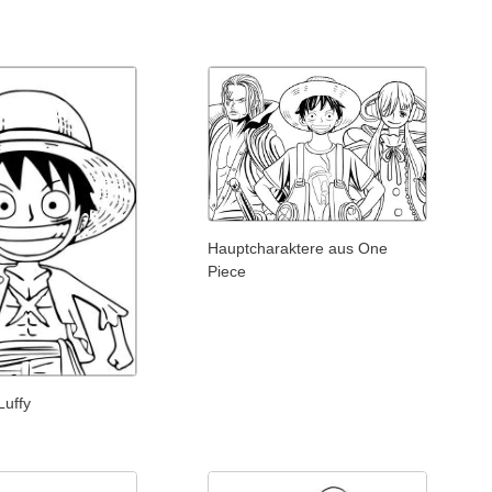
Hauptcharaktere aus One
Piece
Luffy