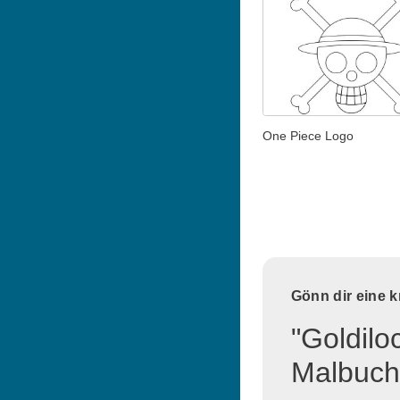
One Piece Logo
Gönn dir eine 
"Goldilo
Malbuch