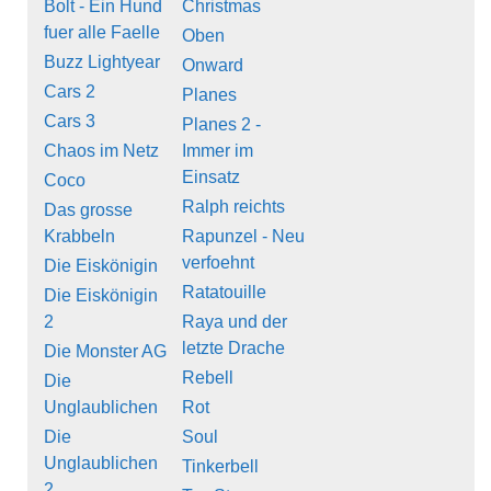
Bolt - Ein Hund
Christmas
fuer alle Faelle
Oben
Buzz Lightyear
Onward
Cars 2
Planes
Cars 3
Planes 2 -
Chaos im Netz
Immer im
Einsatz
Coco
Ralph reichts
Das grosse
Krabbeln
Rapunzel - Neu
verfoehnt
Die Eiskönigin
Ratatouille
Die Eiskönigin
2
Raya und der
letzte Drache
Die Monster AG
Rebell
Die
Unglaublichen
Rot
Die
Soul
Unglaublichen
Tinkerbell
2