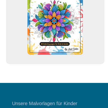
-
A
d
r
e
s
s
e
Unsere Malvorlagen für Kinder