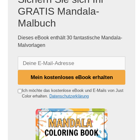
GRATIS Mandala-
Malbuch
Dieses eBook enthält 30 fantastische Mandala-
Malvorlagen
D
e
i
Mein kostenloses eBook erhalten
n
e
Ich möchte das kostenlose eBook und E-Mails von Just
Color erhalten.
Datenschutzerklärung
E
-
M
a
i
l