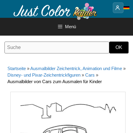
Springe
zum
Inhalt
Menü
Startseite
»
Ausmalbilder Zeichentrick, Animation und Filme
»
Disney- und Pixar-Zeichentrickfiguren
»
Cars
»
Ausmalbilder von Cars zum Ausmalen für Kinder