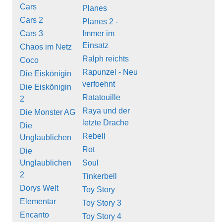
Cars
Planes
Cars 2
Planes 2 -
Cars 3
Immer im
Einsatz
Chaos im Netz
Ralph reichts
Coco
Rapunzel - Neu
Die Eiskönigin
verfoehnt
Die Eiskönigin
Ratatouille
2
Raya und der
Die Monster AG
letzte Drache
Die
Rebell
Unglaublichen
Rot
Die
Unglaublichen
Soul
2
Tinkerbell
Dorys Welt
Toy Story
Elementar
Toy Story 3
Encanto
Toy Story 4