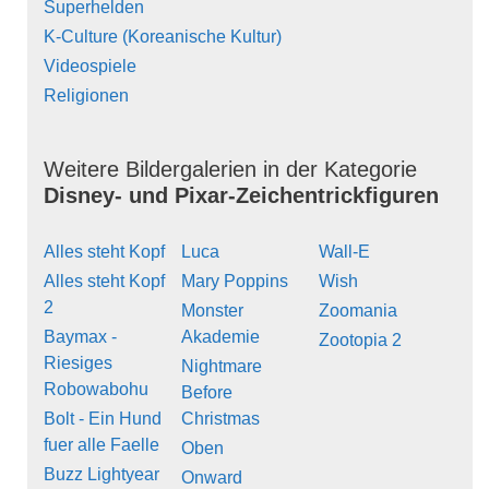
Superhelden
K-Culture (Koreanische Kultur)
Videospiele
Religionen
Weitere Bildergalerien in der Kategorie
Disney- und Pixar-Zeichentrickfiguren
Alles steht Kopf
Luca
Wall-E
Alles steht Kopf
Mary Poppins
Wish
2
Monster
Zoomania
Baymax -
Akademie
Zootopia 2
Riesiges
Nightmare
Robowabohu
Before
Bolt - Ein Hund
Christmas
fuer alle Faelle
Oben
Buzz Lightyear
Onward