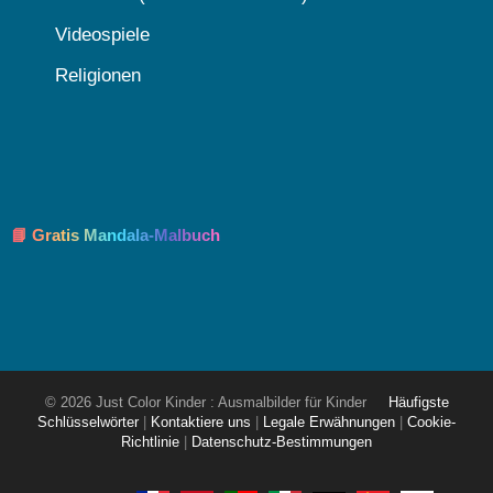
Videospiele
Religionen
📘 Gratis Mandala-Malbuch
© 2026 Just Color Kinder : Ausmalbilder für Kinder
Häufigste
Schlüsselwörter
|
Kontaktiere uns
|
Legale Erwähnungen
|
Cookie-
Richtlinie
|
Datenschutz-Bestimmungen