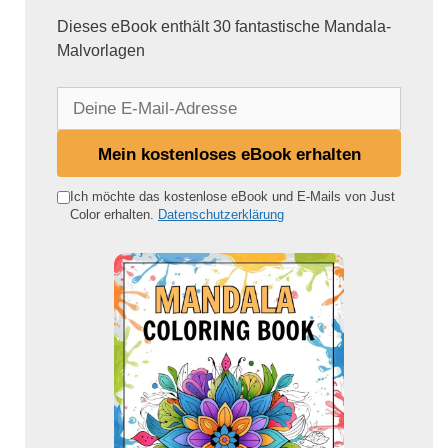
Dieses eBook enthält 30 fantastische Mandala-
Malvorlagen
D
e
i
Mein kostenloses eBook erhalten
n
e
Ich möchte das kostenlose eBook und E-Mails von Just
Color erhalten.
Datenschutzerklärung
E
-
M
a
i
l
-
A
d
r