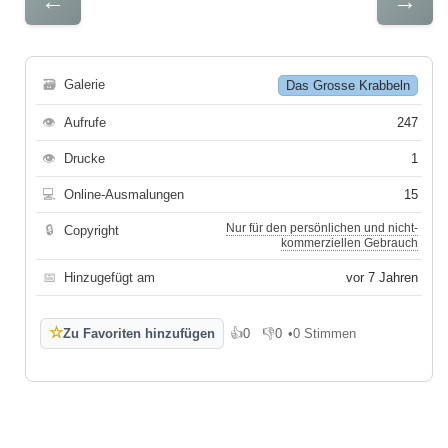
←
→
🗃
Galerie
Das Grosse Krabbeln
👁
Aufrufe
247
👁
Drucke
1
💻
Online-Ausmalungen
15
Nur für den persönlichen und nicht-
🔒
Copyright
kommerziellen Gebrauch
📅
Hinzugefügt am
vor 7 Jahren
☆
Zu Favoriten hinzufügen
👍
0
👎
0
•
0 Stimmen
Gefällt mir
Gefällt mir nicht