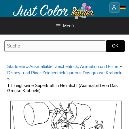
Springe
zum
Inhalt
Menü
Startseite
»
Ausmalbilder Zeichentrick, Animation und Filme
»
Disney- und Pixar-Zeichentrickfiguren
»
Das grosse Krabbeln
»
Tilt zeigt seine Superkraft in Heimlich! (Ausmalbild von Das
Grosse Krabbeln)