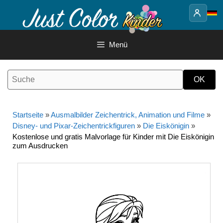
Springe
zum
Inhalt
Menü
Startseite
»
Ausmalbilder Zeichentrick, Animation und Filme
»
Disney- und Pixar-Zeichentrickfiguren
»
Die Eiskönigin
»
Kostenlose und gratis Malvorlage für Kinder mit Die Eiskönigin
zum Ausdrucken