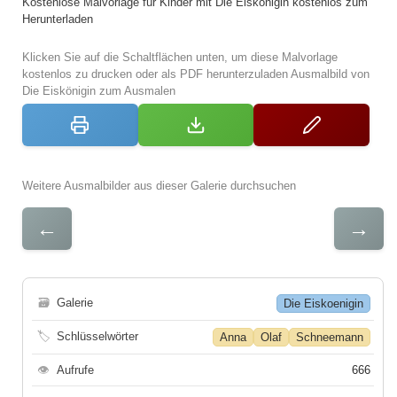
Kostenlose Malvorlage für Kinder mit Die Eiskönigin kostenlos zum
Herunterladen
Klicken Sie auf die Schaltflächen unten, um diese Malvorlage
kostenlos zu drucken oder als PDF herunterzuladen Ausmalbild von
Die Eiskönigin zum Ausmalen
Weitere Ausmalbilder aus dieser Galerie durchsuchen
←
→
🗃
Galerie
Die Eiskoenigin
🏷
Schlüsselwörter
Anna
Olaf
Schneemann
👁
Aufrufe
666