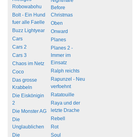
Nightmare
Robowabohu
Before
Bolt - Ein Hund
Christmas
fuer alle Faelle
Oben
Buzz Lightyear
Onward
Cars
Planes
Cars 2
Planes 2 -
Cars 3
Immer im
Einsatz
Chaos im Netz
Ralph reichts
Coco
Rapunzel - Neu
Das grosse
verfoehnt
Krabbeln
Ratatouille
Die Eiskönigin
2
Raya und der
letzte Drache
Die Monster AG
Rebell
Die
Unglaublichen
Rot
Die
Soul