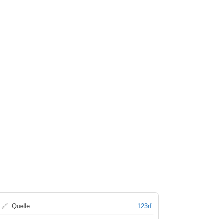
🔗
Quelle
123rf