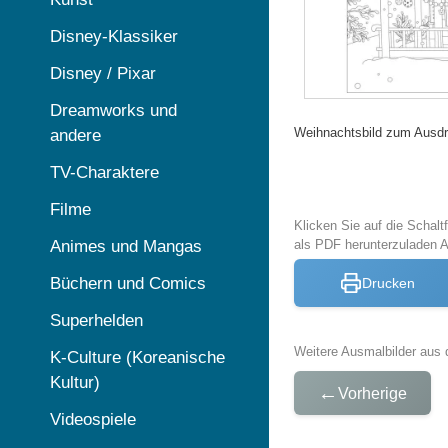
Disney-Klassiker
Disney / Pixar
Dreamworks und
Weihnachtsbild zum Ausd
andere
TV-Charaktere
Filme
Klicken Sie auf die Schal
Animes und Mangas
als PDF herunterzuladen 
Büchern und Comics
Drucken
Superhelden
Weitere Ausmalbilder aus 
K-Culture (Koreanische
Kultur)
←
Vorherige
Videospiele