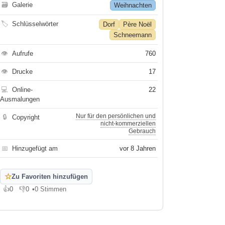
🗃
Galerie
Weihnachten
🏷
Schlüsselwörter
Dorf
Père Noël
Schneemann
👁
Aufrufe
760
👁
Drucke
17
💻
Online-
22
Ausmalungen
Nur für den persönlichen und
🔒
Copyright
nicht-kommerziellen
Gebrauch
📅
Hinzugefügt am
vor 8 Jahren
☆
Zu Favoriten hinzufügen
👍
0
👎
0
•
0 Stimmen
Gefällt mir
Gefällt mir nicht