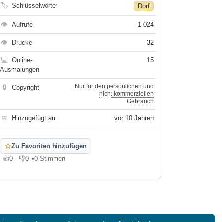
🏷
Schlüsselwörter
Dorf
👁
Aufrufe
1 024
👁
Drucke
32
💻
Online-
15
Ausmalungen
Nur für den persönlichen und
🔒
Copyright
nicht-kommerziellen
Gebrauch
📅
Hinzugefügt am
vor 10 Jahren
☆
Zu Favoriten hinzufügen
👍
0
👎
0
•
0 Stimmen
Gefällt mir
Gefällt mir nicht