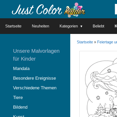
Springe
zum
Inhalt
Startseite
Neuheiten
Kategorien
Beliebt
K
Startseite
»
Feiertage u
Unsere Malvorlagen
für Kinder
Mandala
Besondere Ereignisse
Verschiedene Themen
Tiere
Bildend
Kunst