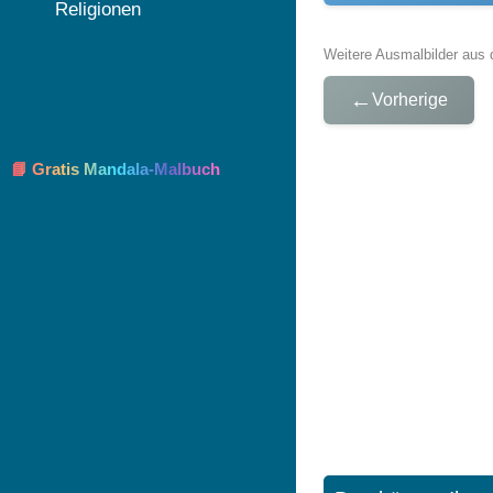
Religionen
Weitere Ausmalbilder aus 
←
Vorherige
📘 Gratis Mandala-Malbuch