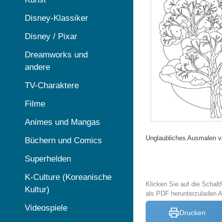
Disney-Klassiker
Disney / Pixar
Dreamworks und
andere
TV-Charaktere
Filme
Animes und Mangas
Unglaubliches Ausmalen v
Büchern und Comics
Superhelden
K-Culture (Koreanische
Klicken Sie auf die Schal
Kultur)
als PDF herunterzuladen 
Videospiele
Drucken