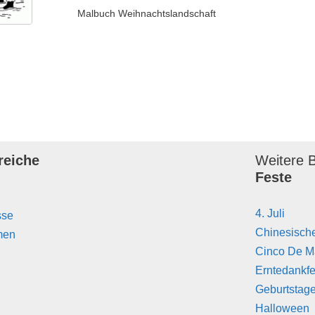
Malbuch Weihnachtslandschaft
reiche
Weitere B
Feste
4. Juli
sse
Chinesisch
men
Cinco De 
Erntedankfe
Geburtstag
Halloween