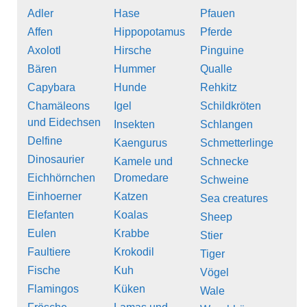
Adler
Hase
Pfauen
Affen
Hippopotamus
Pferde
Axolotl
Hirsche
Pinguine
Bären
Hummer
Qualle
Capybara
Hunde
Rehkitz
Chamäleons
Igel
Schildkröten
und Eidechsen
Insekten
Schlangen
Delfine
Kaengurus
Schmetterlinge
Dinosaurier
Kamele und
Schnecke
Eichhörnchen
Dromedare
Schweine
Einhoerner
Katzen
Sea creatures
Elefanten
Koalas
Sheep
Eulen
Krabbe
Stier
Faultiere
Krokodil
Tiger
Fische
Kuh
Vögel
Flamingos
Küken
Wale