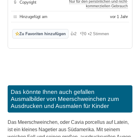
Nur für den persönlichen und nicht-
🔒
Copyright
kommerziellen Gebrauch
📅
Hinzugefügt am
vor 1 Jahr
☆
Zu Favoriten hinzufügen
👍
2
👎
0
•
2 Stimmen
Gefällt mir
Gefällt mir nicht
Das könnte Ihnen auch gefallen
Ausmalbilder von Meerschweinchen zum
Ausdrucken und Ausmalen für Kinder
Das Meerschweinchen, oder Cavia porcellus auf Latein,
ist ein kleines Nagetier aus Südamerika. Mit seinem
weichen Fell und seinen großen, ausdrucksvollen Augen