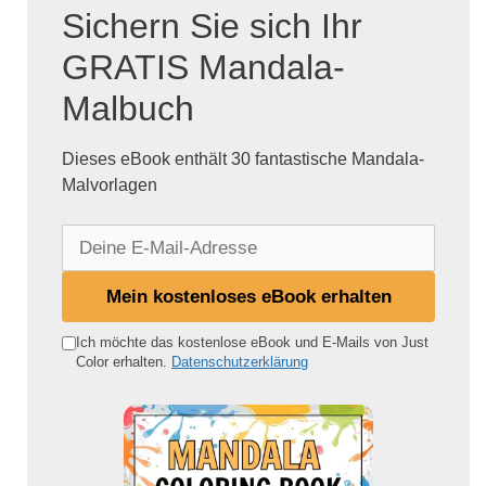
Sichern Sie sich Ihr
GRATIS Mandala-
Malbuch
Dieses eBook enthält 30 fantastische Mandala-
Malvorlagen
D
e
i
Mein kostenloses eBook erhalten
n
e
Ich möchte das kostenlose eBook und E-Mails von Just
Color erhalten.
Datenschutzerklärung
E
-
M
a
i