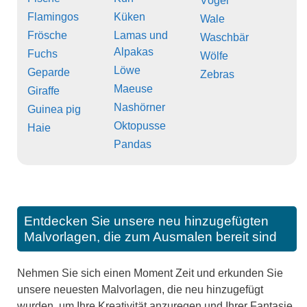
Vögel
Flamingos
Küken
Wale
Frösche
Lamas und
Waschbär
Alpakas
Fuchs
Wölfe
Löwe
Geparde
Zebras
Maeuse
Giraffe
Nashörner
Guinea pig
Oktopusse
Haie
Pandas
Entdecken Sie unsere neu hinzugefügten
Malvorlagen, die zum Ausmalen bereit sind
Nehmen Sie sich einen Moment Zeit und erkunden Sie
unsere neuesten Malvorlagen, die neu hinzugefügt
wurden, um Ihre Kreativität anzuregen und Ihrer Fantasie