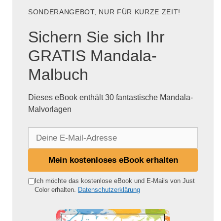
SONDERANGEBOT, NUR FÜR KURZE ZEIT!
Sichern Sie sich Ihr
GRATIS Mandala-
Malbuch
Dieses eBook enthält 30 fantastische Mandala-
Malvorlagen
D
e
i
Mein kostenloses eBook erhalten
n
e
Ich möchte das kostenlose eBook und E-Mails von Just
Color erhalten.
Datenschutzerklärung
E
-
M