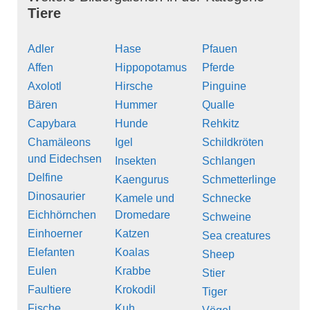
Tiere
Adler
Hase
Pfauen
Affen
Hippopotamus
Pferde
Axolotl
Hirsche
Pinguine
Bären
Hummer
Qualle
Capybara
Hunde
Rehkitz
Chamäleons
Igel
Schildkröten
und Eidechsen
Insekten
Schlangen
Delfine
Kaengurus
Schmetterlinge
Dinosaurier
Kamele und
Schnecke
Eichhörnchen
Dromedare
Schweine
Einhoerner
Katzen
Sea creatures
Elefanten
Koalas
Sheep
Eulen
Krabbe
Stier
Faultiere
Krokodil
Tiger
Fische
Kuh