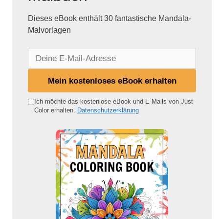
Dieses eBook enthält 30 fantastische Mandala-
Malvorlagen
D
e
i
Mein kostenloses eBook erhalten
n
e
Ich möchte das kostenlose eBook und E-Mails von Just
Color erhalten.
Datenschutzerklärung
E
-
M
a
i
l
-
A
d
r