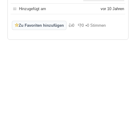
📅
Hinzugefügt am
vor 10 Jahren
☆
Zu Favoriten hinzufügen
👍
0
👎
0
•
0 Stimmen
Gefällt mir
Gefällt mir nicht