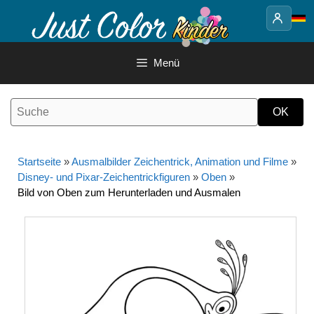
Springe
zum
Inhalt
Menü
Startseite
»
Ausmalbilder Zeichentrick, Animation und Filme
»
Disney- und Pixar-Zeichentrickfiguren
»
Oben
»
Bild von Oben zum Herunterladen und Ausmalen