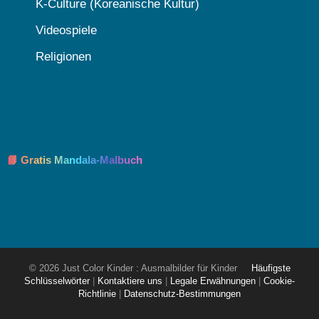
K-Culture (Koreanische Kultur)
Videospiele
Religionen
📘 Gratis Mandala-Malbuch
© 2026 Just Color Kinder : Ausmalbilder für Kinder
Häufigste
Schlüsselwörter
|
Kontaktiere uns
|
Legale Erwähnungen
|
Cookie-
Richtlinie
|
Datenschutz-Bestimmungen