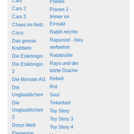
Cars
Planes
Cars 2
Planes 2 -
Cars 3
Immer im
Einsatz
Chaos im Netz
Ralph reichts
Coco
Rapunzel - Neu
Das grosse
verfoehnt
Krabbeln
Ratatouille
Die Eiskönigin
Raya und der
Die Eiskönigin
letzte Drache
2
Rebell
Die Monster AG
Rot
Die
Unglaublichen
Soul
Die
Tinkerbell
Unglaublichen
Toy Story
2
Toy Story 3
Dorys Welt
Toy Story 4
Elementar