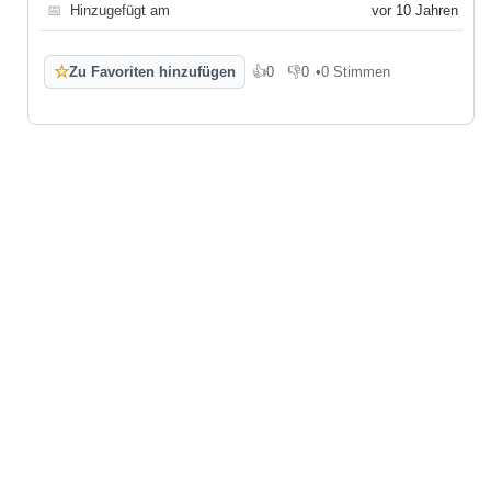
📅
Hinzugefügt am
vor 10 Jahren
☆
Zu Favoriten hinzufügen
👍
0
👎
0
•
0 Stimmen
Gefällt mir
Gefällt mir nicht