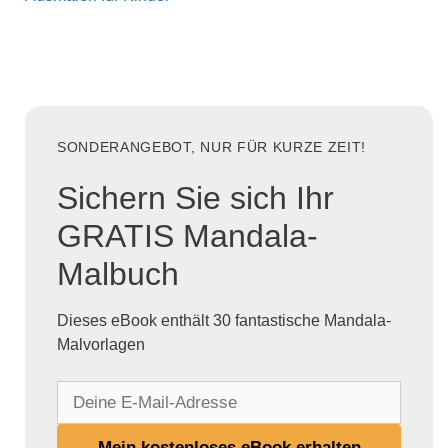
SONDERANGEBOT, NUR FÜR KURZE ZEIT!
Sichern Sie sich Ihr
GRATIS Mandala-
Malbuch
Dieses eBook enthält 30 fantastische Mandala-
Malvorlagen
D
e
i
Mein kostenloses eBook erhalten