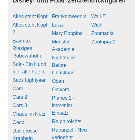
Disney- und Pixar-Zeichentrickfiguren
Alles steht Kopf
Frankenweenie
Wall-E
Alles steht Kopf
Luca
Wish
2
Mary Poppins
Zoomania
Baymax -
Monster
Zootopia 2
Riesiges
Akademie
Robowabohu
Nightmare
Bolt - Ein Hund
Before
fuer alle Faelle
Christmas
Buzz Lightyear
Oben
Cars
Onward
Cars 2
Planes 2 -
Cars 3
Immer im
Einsatz
Chaos im Netz
Ralph reichts
Coco
Rapunzel - Neu
Das grosse
verfoehnt
Krabbeln