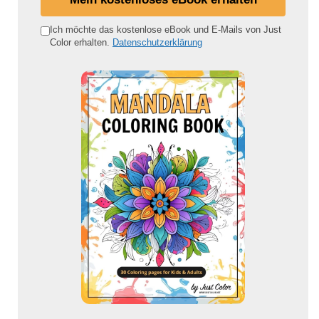
n
e
Ich möchte das kostenlose eBook und E-Mails von Just
Color erhalten.
Datenschutzerklärung
E
-
M
a
i
l
-
A
d
r
e
s
s
e