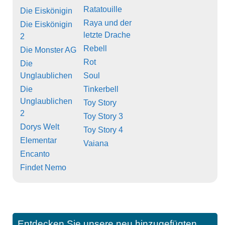
Ratatouille
Die Eiskönigin
Raya und der
Die Eiskönigin
letzte Drache
2
Rebell
Die Monster AG
Rot
Die
Unglaublichen
Soul
Die
Tinkerbell
Unglaublichen
Toy Story
2
Toy Story 3
Dorys Welt
Toy Story 4
Elementar
Vaiana
Encanto
Findet Nemo
Entdecken Sie unsere neu hinzugefügten