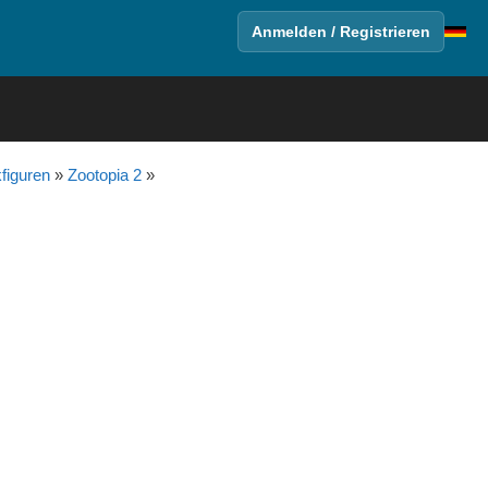
Anmelden / Registrieren
figuren
»
Zootopia 2
»