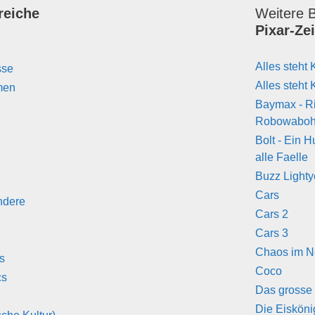
reiche
Weitere B
Pixar-Ze
Alles steht 
sse
Alles steht 
men
Baymax - R
Robowabo
Bolt - Ein H
alle Faelle
Buzz Lighty
Cars
ndere
Cars 2
Cars 3
Chaos im N
s
Coco
cs
Das grosse
Die Eisköni