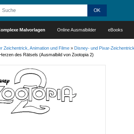
omplexe Malvorlagen
Online Ausmalbilder
eBooks
r Zeichentrick, Animation und Filme
»
Disney- und Pixar-Zeichentrick
 Herzen des Rätsels (Ausmalbild von Zootopia 2)