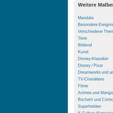
Weitere Malbe
Mandala
Besondere Ereigni
Verschiedene The
Tiere
Bildend
Kunst
Disney-Klassiker
Disney / Pixar
Dreamworks und a
TV-Charaktere
Filme
Animes und Manga
Büchern und Comi
Superhelden