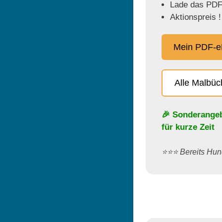
Lade das PDF 
Aktionspreis !
Mein PDF-e
Alle Malbü
🎉 Sonderange
für kurze Zeit
⭐️⭐️⭐️ Bereits H