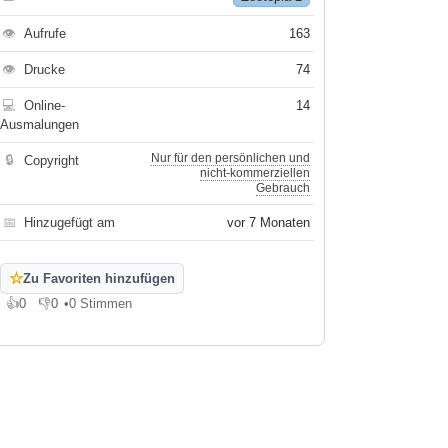
👁
Aufrufe
163
👁
Drucke
74
💻
Online-
14
Ausmalungen
Nur für den persönlichen und
🔒
Copyright
nicht-kommerziellen
Gebrauch
📅
Hinzugefügt am
vor 7 Monaten
☆
Zu Favoriten hinzufügen
👍
0
👎
0
•
0 Stimmen
Gefällt mir
Gefällt mir nicht