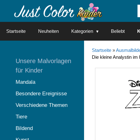
Springe
zum
Inhalt
Startseite
Neuheiten
Kategorien
Beliebt
K
Startseite
»
Ausmalbilde
Die kleine Analystin im
Unsere Malvorlagen
für Kinder
Mandala
Besondere Ereignisse
Verschiedene Themen
Tiere
Bildend
Kunst