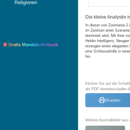
Religionen
Die kleine Analystin 
In dieser von Zoomania 2 in
im Zentrum einer Szenerie
dominiert wird. Mit ihrer 
Heldin Intelligenz, Neugi
📘 Gratis Mandala-Malbuch
erzeugen einen eleganten 
eine Schlüsselrolle in ei
hin.
Klicken Sie auf die Schal
als PDF herunterzuladen 
Drucken
Weitere Ausmalbilder aus 