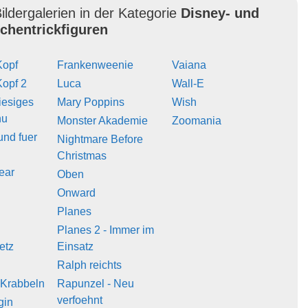
ildergalerien in der Kategorie
Disney- und
ichentrickfiguren
Kopf
Frankenweenie
Vaiana
Kopf 2
Luca
Wall-E
iesiges
Mary Poppins
Wish
hu
Monster Akademie
Zoomania
und fuer
Nightmare Before
Christmas
ear
Oben
Onward
Planes
Planes 2 - Immer im
etz
Einsatz
Ralph reichts
 Krabbeln
Rapunzel - Neu
verfoehnt
gin