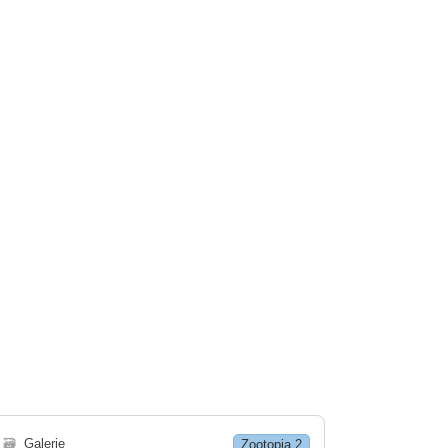
🗃
Galerie
Zootopia 2