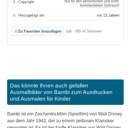
Nur für den persönlichen und nicht-
🔒
Copyright
kommerziellen Gebrauch
📅
Hinzugefügt am
vor 13 Jahren
☆
Zu Favoriten hinzufügen
👍
0
👎
0
•
0 Stimmen
Gefällt mir
Gefällt mir nicht
Das könnte Ihnen auch gefallen
Ausmalbilder von Bambi zum Ausdrucken
und Ausmalen für Kinder
Bambi ist ein Zeichentrickfilm (Spielfilm) von Walt Disney
aus dem Jahr 1942, der zu einem zeitlosen Klassiker
geworden ist. Es ist der fünfte Klassiker von Walt Disney,