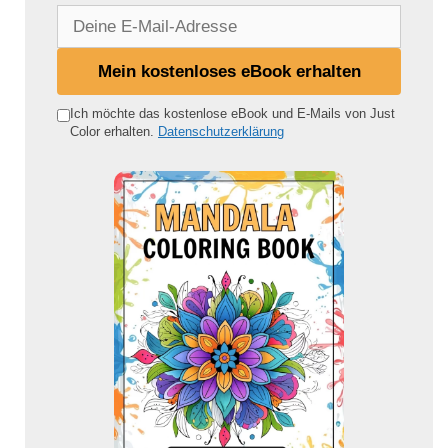
D
e
i
Mein kostenloses eBook erhalten
n
e
Ich möchte das kostenlose eBook und E-Mails von Just
Color erhalten.
Datenschutzerklärung
E
-
M
a
i
l
-
A
d
r
e
s
s
e