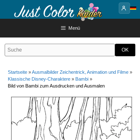
Springe
zum
Inhalt
Menü
Startseite
»
Ausmalbilder Zeichentrick, Animation und Filme
»
Klassische Disney-Charaktere
»
Bambi
»
Bild von Bambi zum Ausdrucken und Ausmalen