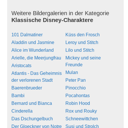
Weitere Bildergalerien in der Kategorie
Klassische Disney-Charaktere
101 Dalmatiner
Küss den Frosch
Aladdin und Jasmine
Leroy und Stitch
Alice im Wunderland
Lilo und Stitch
Arielle, die Meerjungfrau
Mickey und seine
Freunde
Aristocats
Mulan
Atlantis - Das Geheimnis
der verlorenen Stadt
Peter Pan
Baerenbrueder
Pinocchio
Bambi
Pocahontas
Bernard und Bianca
Robin Hood
Cinderella
Rox und Rouky
Das Dschungelbuch
Schneewittchen
Der Gloeckner von Notre
Susi und Strolch