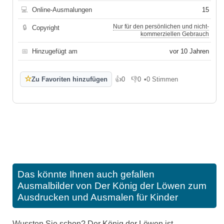
💻
Online-Ausmalungen
15
Nur für den persönlichen und nicht-
🔒
Copyright
kommerziellen Gebrauch
📅
Hinzugefügt am
vor 10 Jahren
☆
Zu Favoriten hinzufügen
👍
0
👎
0
•
0 Stimmen
Gefällt mir
Gefällt mir nicht
Das könnte Ihnen auch gefallen
Ausmalbilder von Der König der Löwen zum
Ausdrucken und Ausmalen für Kinder
Wussten Sie schon? Der König der Löwen ist