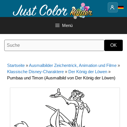
Springe
zum
Inhalt
Menü
Startseite
»
Ausmalbilder Zeichentrick, Animation und Filme
»
Klassische Disney-Charaktere
»
Der König der Löwen
»
Pumbaa und Timon (Ausmalbild von Der König der Löwen)