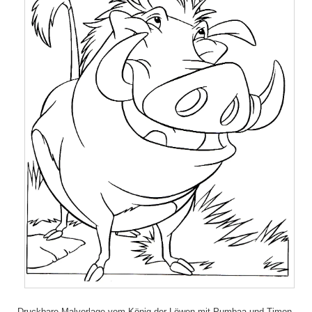
Druckbare Malvorlage vom König der Löwen mit Pumbaa und Timon.