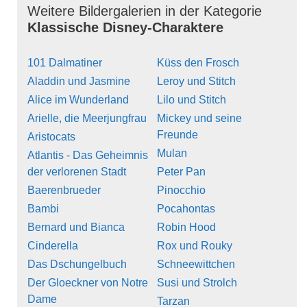
Weitere Bildergalerien in der Kategorie
Klassische Disney-Charaktere
101 Dalmatiner
Küss den Frosch
Aladdin und Jasmine
Leroy und Stitch
Alice im Wunderland
Lilo und Stitch
Arielle, die Meerjungfrau
Mickey und seine
Freunde
Aristocats
Mulan
Atlantis - Das Geheimnis
der verlorenen Stadt
Peter Pan
Baerenbrueder
Pinocchio
Bambi
Pocahontas
Bernard und Bianca
Robin Hood
Cinderella
Rox und Rouky
Das Dschungelbuch
Schneewittchen
Der Gloeckner von Notre
Susi und Strolch
Dame
Tarzan