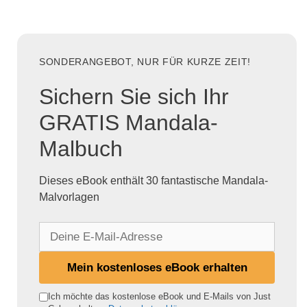
SONDERANGEBOT, NUR FÜR KURZE ZEIT!
Sichern Sie sich Ihr
GRATIS Mandala-
Malbuch
Dieses eBook enthält 30 fantastische Mandala-
Malvorlagen
D
e
i
Mein kostenloses eBook erhalten
n
e
Ich möchte das kostenlose eBook und E-Mails von Just