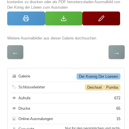
kostenlos zu drucken oder als PDF herunterzuladen Ausmalbild von
Der König der Löwen zum Ausmalen
Weitere Ausmalbilder aus dieser Galerie durchsuchen
←
→
🗃
Galerie
Der Koenig Der Loewen
🏷
Schlüsselwörter
Deichsel
Pumba
👁
Aufrufe
672
👁
Drucke
65
💻
Online-Ausmalungen
15
Nur für den persönlichen und nicht-