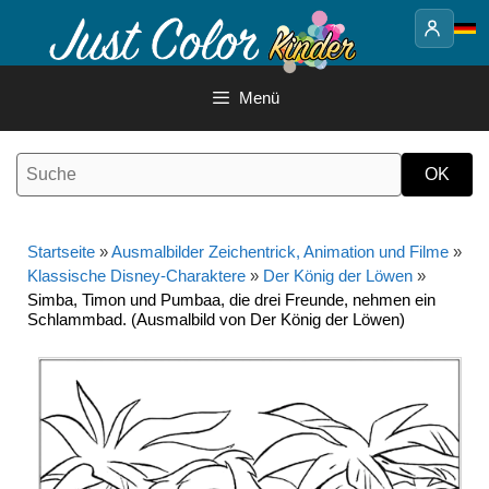
Springe
zum
Inhalt
Menü
Startseite
»
Ausmalbilder Zeichentrick, Animation und Filme
»
Klassische Disney-Charaktere
»
Der König der Löwen
»
Simba, Timon und Pumbaa, die drei Freunde, nehmen ein
Schlammbad. (Ausmalbild von Der König der Löwen)