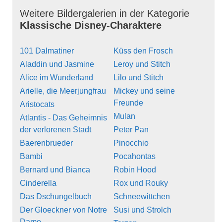
Weitere Bildergalerien in der Kategorie
Klassische Disney-Charaktere
101 Dalmatiner
Küss den Frosch
Aladdin und Jasmine
Leroy und Stitch
Alice im Wunderland
Lilo und Stitch
Arielle, die Meerjungfrau
Mickey und seine
Freunde
Aristocats
Mulan
Atlantis - Das Geheimnis
der verlorenen Stadt
Peter Pan
Baerenbrueder
Pinocchio
Bambi
Pocahontas
Bernard und Bianca
Robin Hood
Cinderella
Rox und Rouky
Das Dschungelbuch
Schneewittchen
Der Gloeckner von Notre
Susi und Strolch
Dame