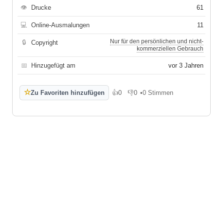
👁
Drucke
61
💻
Online-Ausmalungen
11
Nur für den persönlichen und nicht-
🔒
Copyright
kommerziellen Gebrauch
📅
Hinzugefügt am
vor 3 Jahren
☆
Zu Favoriten hinzufügen
👍
0
👎
0
•
0 Stimmen
Gefällt mir
Gefällt mir nicht