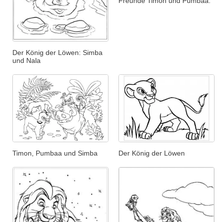
Freunde Timon und Pumbaa.
Der König der Löwen: Simba
und Nala
Timon, Pumbaa und Simba
Der König der Löwen