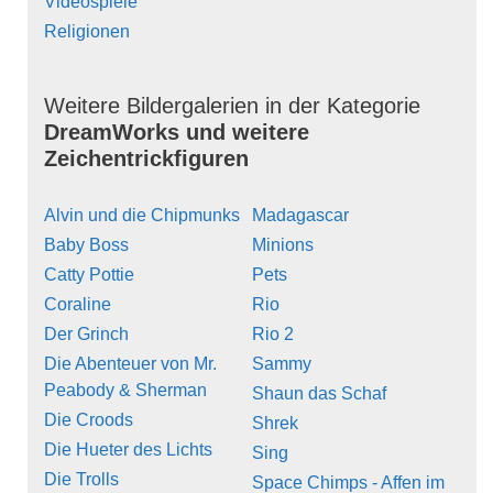
Videospiele
Religionen
Weitere Bildergalerien in der Kategorie
DreamWorks und weitere
Zeichentrickfiguren
Alvin und die Chipmunks
Madagascar
Baby Boss
Minions
Catty Pottie
Pets
Coraline
Rio
Der Grinch
Rio 2
Die Abenteuer von Mr.
Sammy
Peabody & Sherman
Shaun das Schaf
Die Croods
Shrek
Die Hueter des Lichts
Sing
Die Trolls
Space Chimps - Affen im