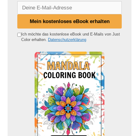
D
e
i
Mein kostenloses eBook erhalten
n
e
Ich möchte das kostenlose eBook und E-Mails von Just
Color erhalten.
Datenschutzerklärung
E
-
M
a
i
l
-
A
d
r
e
s
s
e