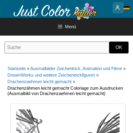
Springe
zum
Inhalt
Menü
Startseite
»
Ausmalbilder Zeichentrick, Animation und Filme
»
DreamWorks und weitere Zeichentrickfiguren
»
Drachenzaehmen leicht gemacht
»
Drachenzähmen leicht gemacht Coloriage zum Ausdrucken
(Ausmalbild von Drachenzaehmen leicht gemacht)