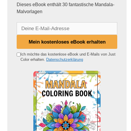
Dieses eBook enthält 30 fantastische Mandala-
Malvorlagen
D
e
i
Mein kostenloses eBook erhalten
n
e
Ich möchte das kostenlose eBook und E-Mails von Just
Color erhalten.
Datenschutzerklärung
E
-
M
a
i
l
-
A
d
r
e