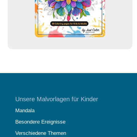
s
s
e
Unsere Malvorlagen für Kinder
Mandala
Besondere Ereignisse
Verschiedene Themen