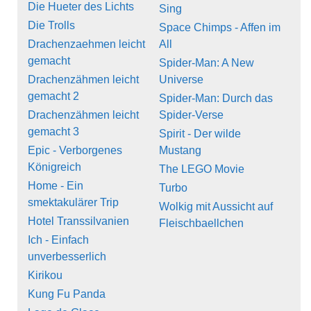
Die Hueter des Lichts
Sing
Die Trolls
Space Chimps - Affen im
Drachenzaehmen leicht
All
gemacht
Spider-Man: A New
Drachenzähmen leicht
Universe
gemacht 2
Spider-Man: Durch das
Drachenzähmen leicht
Spider-Verse
gemacht 3
Spirit - Der wilde
Epic - Verborgenes
Mustang
Königreich
The LEGO Movie
Home - Ein
Turbo
smektakulärer Trip
Wolkig mit Aussicht auf
Hotel Transsilvanien
Fleischbaellchen
Ich - Einfach
unverbesserlich
Kirikou
Kung Fu Panda