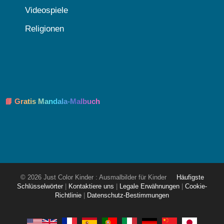
Videospiele
Religionen
📘 Gratis Mandala-Malbuch
© 2026 Just Color Kinder : Ausmalbilder für Kinder
Häufigste
Schlüsselwörter
|
Kontaktiere uns
|
Legale Erwähnungen
|
Cookie-
Richtlinie
|
Datenschutz-Bestimmungen