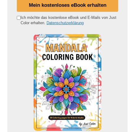
i
Mein kostenloses eBook erhalten
n
e
Ich möchte das kostenlose eBook und E-Mails von Just
Color erhalten.
Datenschutzerklärung
E
-
M
a
i
l
-
A
d
r
e
s
s
e