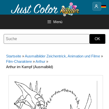
Springe
zum
Inhalt
Menü
Startseite
»
Ausmalbilder Zeichentrick, Animation und Filme
»
Film-Charaktere
»
Arthur
»
Arthur im Kampf (Ausmalbild)