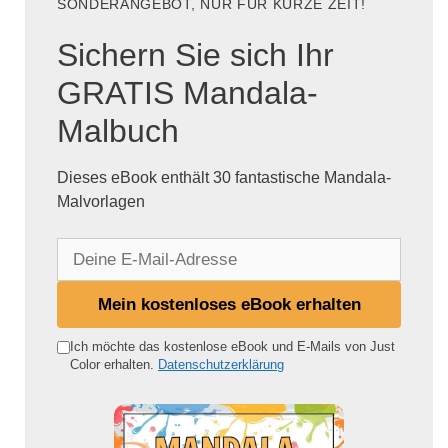
SONDERANGEBOT, NUR FÜR KURZE ZEIT!
Sichern Sie sich Ihr
GRATIS Mandala-
Malbuch
Dieses eBook enthält 30 fantastische Mandala-
Malvorlagen
D
e
i
Mein kostenloses eBook erhalten
n
e
Ich möchte das kostenlose eBook und E-Mails von Just
Color erhalten.
Datenschutzerklärung
E
-
M
a