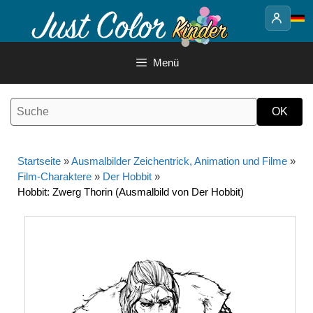
Springe
zum
Inhalt
Menü
Startseite
»
Ausmalbilder Zeichentrick, Animation und Filme
»
Film-Charaktere
»
Der Hobbit
»
Hobbit: Zwerg Thorin (Ausmalbild von Der Hobbit)