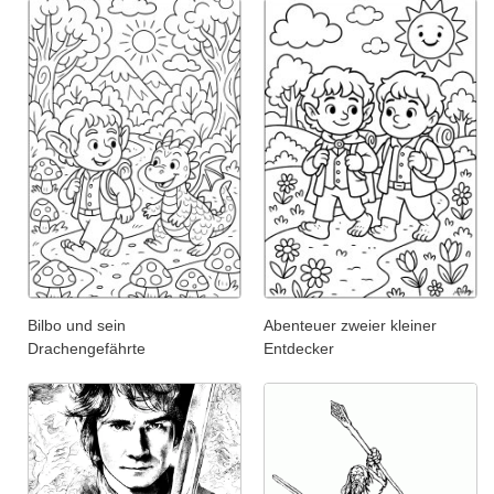
Bilbo und sein
Abenteuer zweier kleiner
Drachengefährte
Entdecker