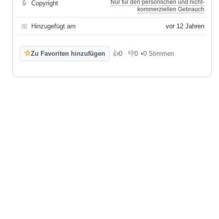
Nur für den persönlichen und nicht-
🔒
Copyright
kommerziellen Gebrauch
📅
Hinzugefügt am
vor 12 Jahren
☆
Zu Favoriten hinzufügen
👍
0
👎
0
•
0 Stimmen
Gefällt mir
Gefällt mir nicht