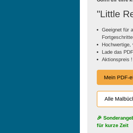
"Little 
Geeignet für a
Fortgeschritt
Hochwertige, v
Lade das PDF 
Aktionspreis !
Mein PDF-e
Alle Malbü
🎉 Sonderange
für kurze Zeit