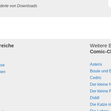
underte von Downloads
reiche
Weitere B
Comic-C
Asterix
sse
Boule und B
men
Cedric
Der kleine 
Der kleine 
Diddl
Die Katze i