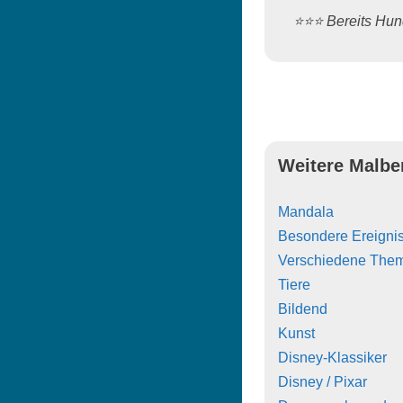
⭐️⭐️⭐️ Bereits H
Weitere Malbe
Mandala
Besondere Ereigni
Verschiedene The
Tiere
Bildend
Kunst
Disney-Klassiker
Disney / Pixar