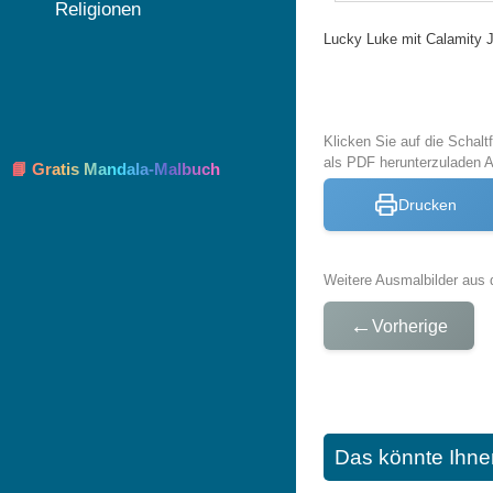
Religionen
Lucky Luke mit Calamity 
Klicken Sie auf die Schal
als PDF herunterzuladen 
📘 Gratis Mandala-Malbuch
Drucken
Weitere Ausmalbilder aus 
←
Vorherige
Das könnte Ihne