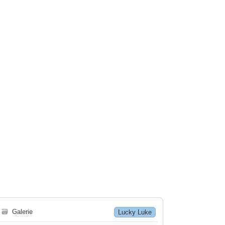
🗃
Galerie
Lucky Luke