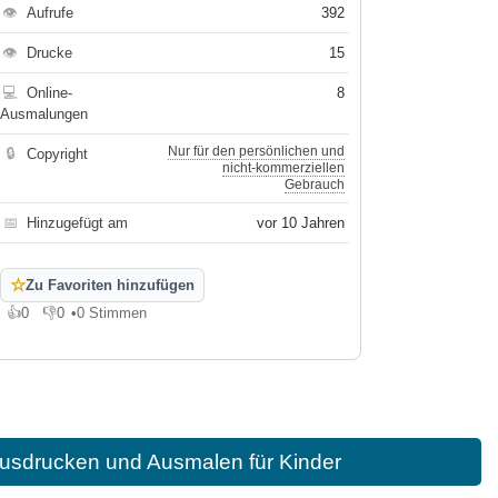
👁
Aufrufe
392
👁
Drucke
15
💻
Online-
8
Ausmalungen
Nur für den persönlichen und
🔒
Copyright
nicht-kommerziellen
Gebrauch
📅
Hinzugefügt am
vor 10 Jahren
☆
Zu Favoriten hinzufügen
👍
0
👎
0
•
0 Stimmen
Gefällt mir
Gefällt mir nicht
usdrucken und Ausmalen für Kinder