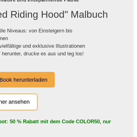
Red Riding Hood" Malbuch
lle Niveaus: von Einsteigern bis
enen
ielfältige und exklusive Illustrationen
herunter, drucke es aus und leg los!
Book herunterladen
cher ansehen
bot: 50 % Rabatt mit dem Code
COLOR50
, nur