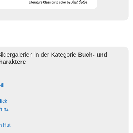
ildergalerien in der Kategorie
Buch- und
haraktere
ill
Nick
Prinz
m Hut