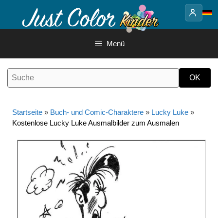
Springe
zum
Inhalt
Menü
Startseite
»
Buch- und Comic-Charaktere
»
Lucky Luke
»
Kostenlose Lucky Luke Ausmalbilder zum Ausmalen