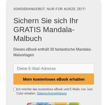
SONDERANGEBOT, NUR FÜR KURZE ZEIT!
Sichern Sie sich Ihr
GRATIS Mandala-
Malbuch
Dieses eBook enthält 30 fantastische Mandala-
Malvorlagen
D
e
i
Mein kostenloses eBook erhalten
n
e
Ich möchte das kostenlose eBook und E-Mails von Just
Color erhalten.
Datenschutzerklärung
E
-