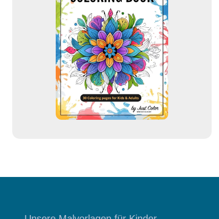
l
-
A
d
r
e
s
s
e
Unsere Malvorlagen für Kinder