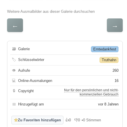
Weitere Ausmalbilder aus dieser Galerie durchsuchen
←
→
🗃
Galerie
Erntedankfest
🏷
Schlüsselwörter
Truthahn
👁
Aufrufe
260
💻
Online-Ausmalungen
16
Nur für den persönlichen und nicht-
🔒
Copyright
kommerziellen Gebrauch
📅
Hinzugefügt am
vor 8 Jahren
☆
Zu Favoriten hinzufügen
👍
0
👎
0
•
0 Stimmen
Gefällt mir
Gefällt mir nicht