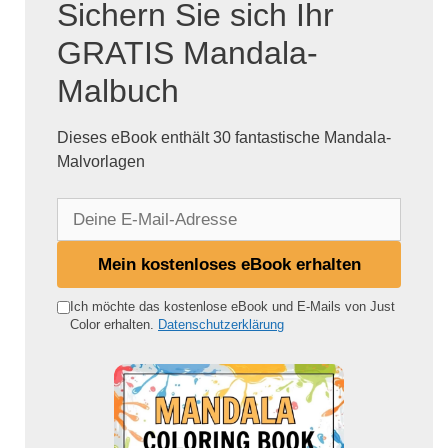
Sichern Sie sich Ihr
GRATIS Mandala-
Malbuch
Dieses eBook enthält 30 fantastische Mandala-
Malvorlagen
D
e
i
Mein kostenloses eBook erhalten
n
e
Ich möchte das kostenlose eBook und E-Mails von Just
Color erhalten.
Datenschutzerklärung
E
-
M
a
i