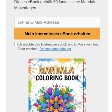
Dieses eBook enthält 30 fantastische Mandala-
Malvorlagen
D
e
i
Mein kostenloses eBook erhalten
n
e
Ich möchte das kostenlose eBook und E-Mails von Just
Color erhalten.
Datenschutzerklärung
E
-
M
a
i
l
-
A
d
r
e