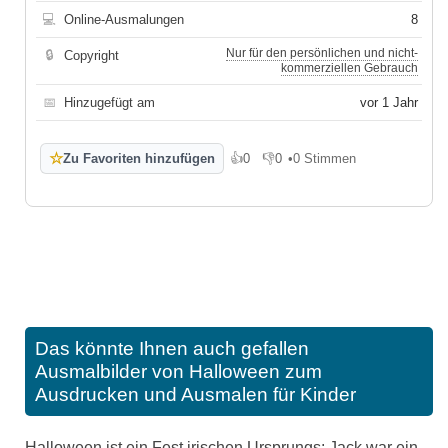
💻
Online-Ausmalungen
8
Nur für den persönlichen und nicht-
🔒
Copyright
kommerziellen Gebrauch
📅
Hinzugefügt am
vor 1 Jahr
☆
Zu Favoriten hinzufügen
👍
0
👎
0
•
0 Stimmen
Gefällt mir
Gefällt mir nicht
Das könnte Ihnen auch gefallen
Ausmalbilder von Halloween zum
Ausdrucken und Ausmalen für Kinder
Halloween ist ein Fest irischen Ursprungs: Jack war ein