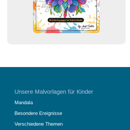
s
s
e
Unsere Malvorlagen für Kinder
Mandala
Besondere Ereignisse
Verschiedene Themen