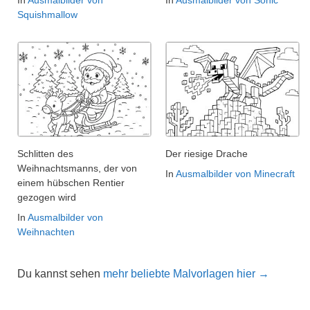
In
Ausmalbilder von
In
Ausmalbilder von Sonic
Squishmallow
Schlitten des
Der riesige Drache
Weihnachtsmanns, der von
In
Ausmalbilder von Minecraft
einem hübschen Rentier
gezogen wird
In
Ausmalbilder von
Weihnachten
Du kannst sehen
mehr beliebte Malvorlagen hier →