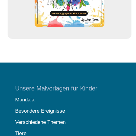
s
e
Unsere Malvorlagen für Kinder
Mandala
Besondere Ereignisse
Verschiedene Themen
Tiere