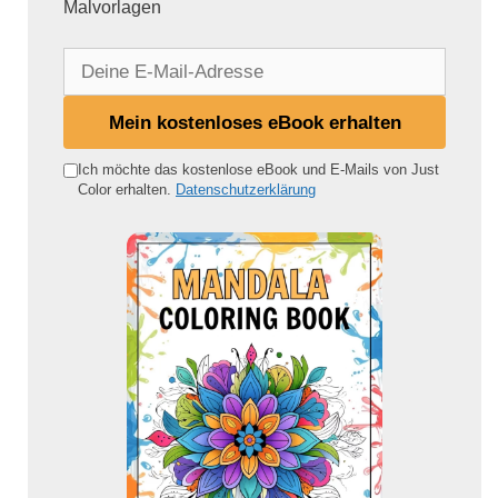
Malvorlagen
D
e
i
Mein kostenloses eBook erhalten
n
e
Ich möchte das kostenlose eBook und E-Mails von Just
Color erhalten.
Datenschutzerklärung
E
-
M
a
i
l
-
A
d
r
e
s