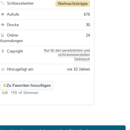
🏷
Schlüsselwörter
Weihnachtskrippe
👁
Aufrufe
676
👁
Drucke
30
💻
Online-
24
Ausmalungen
Nur für den persönlichen und
🔒
Copyright
nicht-kommerziellen
Gebrauch
📅
Hinzugefügt am
vor 10 Jahren
☆
Zu Favoriten hinzufügen
👍
0
👎
0
•
0 Stimmen
Gefällt mir
Gefällt mir nicht