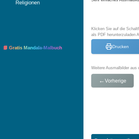
Religionen
Klicken Sie auf die Schal
als PDF herunterzuladen 
Drucken
📘 Gratis Mandala-Malbuch
Weitere Ausmalbilder aus 
←
Vorherige