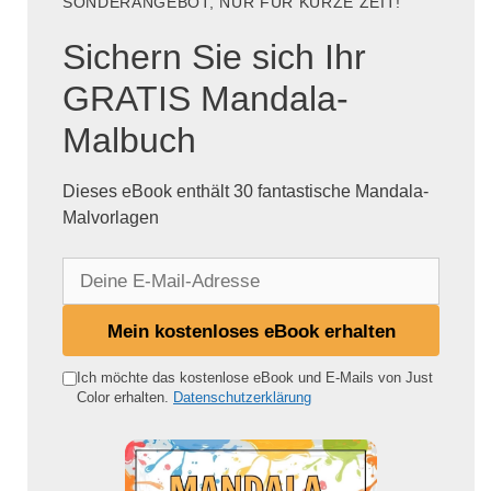
SONDERANGEBOT, NUR FÜR KURZE ZEIT!
Sichern Sie sich Ihr
GRATIS Mandala-
Malbuch
Dieses eBook enthält 30 fantastische Mandala-
Malvorlagen
D
e
i
Mein kostenloses eBook erhalten
n
e
Ich möchte das kostenlose eBook und E-Mails von Just
Color erhalten.
Datenschutzerklärung
E
-
M
a