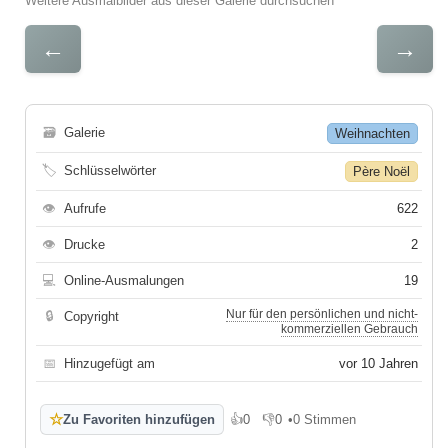
Weitere Ausmalbilder aus dieser Galerie durchsuchen
←
→
🗃
Galerie
Weihnachten
🏷
Schlüsselwörter
Père Noël
👁
Aufrufe
622
👁
Drucke
2
💻
Online-Ausmalungen
19
Nur für den persönlichen und nicht-
🔒
Copyright
kommerziellen Gebrauch
📅
Hinzugefügt am
vor 10 Jahren
☆
Zu Favoriten hinzufügen
👍
0
👎
0
•
0 Stimmen
Gefällt mir
Gefällt mir nicht