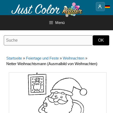
Springe
zum
Inhalt
Menü
Startseite
»
Feiertage und Feste
»
Weihnachten
»
Netter Weihnachtsmann (Ausmalbild von Weihnachten)