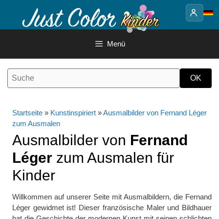
Springe
zum
Inhalt
Menü
Startseite
»
Kunstinspiriert
»
Ausmalbilder von Fernand Léger
zum Ausmalen
Ausmalbilder von
Fernand
Léger
zum Ausmalen für
Kinder
Willkommen auf unserer Seite mit Ausmalbildern, die Fernand
Léger gewidmet ist! Dieser französische Maler und Bildhauer
hat die Geschichte der modernen Kunst mit seinen schlichten