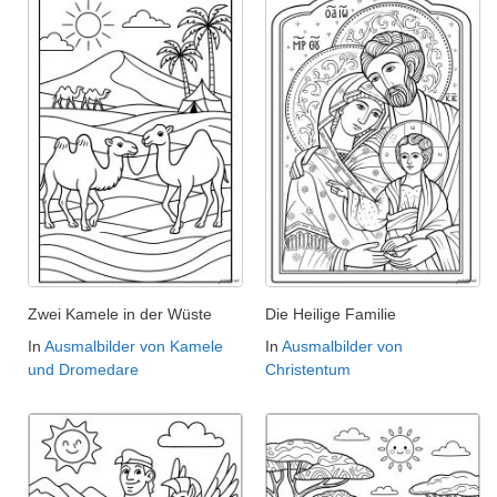
Zwei Kamele in der Wüste
Die Heilige Familie
In
Ausmalbilder von Kamele
In
Ausmalbilder von
und Dromedare
Christentum