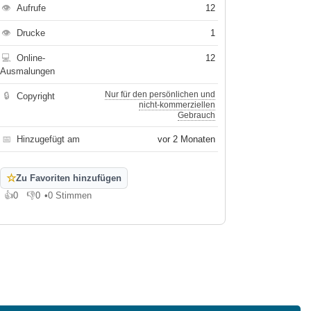
👁
Aufrufe
12
👁
Drucke
1
💻
Online-
12
Ausmalungen
Nur für den persönlichen und
🔒
Copyright
nicht-kommerziellen
Gebrauch
📅
Hinzugefügt am
vor 2 Monaten
☆
Zu Favoriten hinzufügen
👍
0
👎
0
•
0 Stimmen
Gefällt mir
Gefällt mir nicht