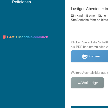
Religionen
Lustiges Abenteuer i
Ein Kind mit einem lächel
Straßenbahn fährt an hist
📘 Gratis Mandala-Malbuch
Klicken Sie auf die Schal
als PDF herunterzuladen 
Drucken
Weitere Ausmalbilder aus 
←
Vorherige