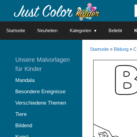
Springe
zum
Inhalt
Startseite
Neuheiten
Kategorien
Beliebt
K
Startseite
»
Bildung
»
C
Unsere Malvorlagen
für Kinder
Mandala
Besondere Ereignisse
Verschiedene Themen
Tiere
Bildend
Kunst