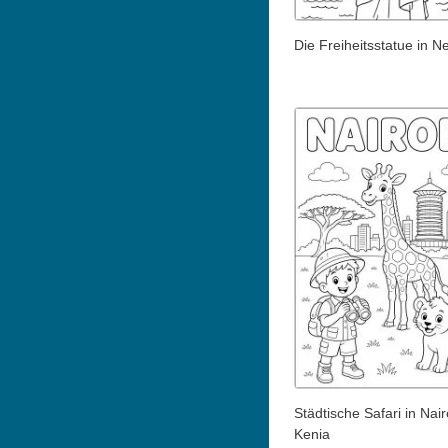
Die Freiheitsstatue in N
Städtische Safari in Nair
Kenia