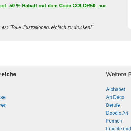
bot: 50 % Rabatt mit dem Code
COLOR50
, nur
es: "Tolle Illustrationen, einfach zu drucken!"
reiche
Weitere B
Alphabet
sse
Art Déco
men
Berufe
Doodle Art
Formen
Früchte un