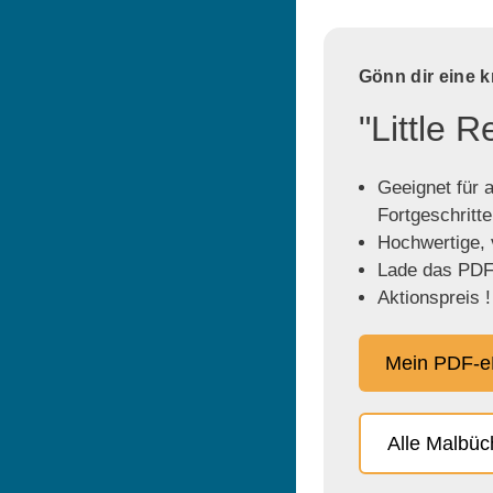
Gönn dir eine 
"Little 
Geeignet für a
Fortgeschritt
Hochwertige, v
Lade das PDF 
Aktionspreis !
Mein PDF-e
Alle Malbü