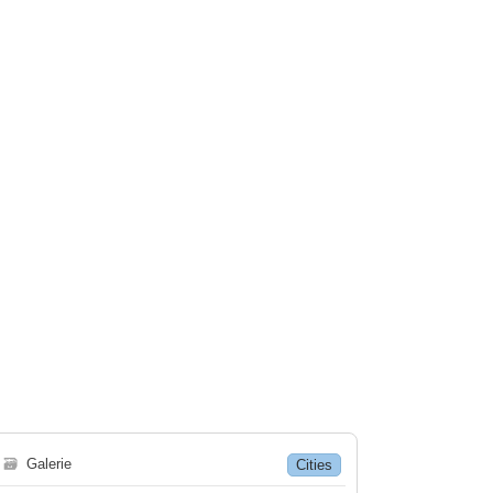
🗃
Galerie
Cities