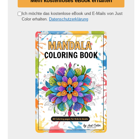
Mein kostenloses eBook erhalten
n
e
Ich möchte das kostenlose eBook und E-Mails von Just
Color erhalten.
Datenschutzerklärung
E
-
M
a
i
l
-
A
d
r
e
s
s
e