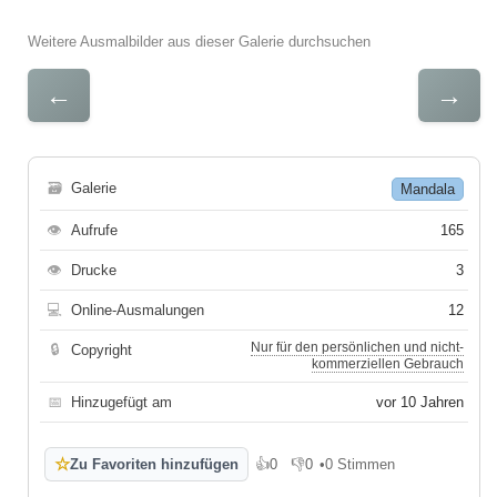
Weitere Ausmalbilder aus dieser Galerie durchsuchen
←
→
🗃
Galerie
Mandala
👁
Aufrufe
165
👁
Drucke
3
💻
Online-Ausmalungen
12
Nur für den persönlichen und nicht-
🔒
Copyright
kommerziellen Gebrauch
📅
Hinzugefügt am
vor 10 Jahren
☆
Zu Favoriten hinzufügen
👍
0
👎
0
•
0 Stimmen
Gefällt mir
Gefällt mir nicht