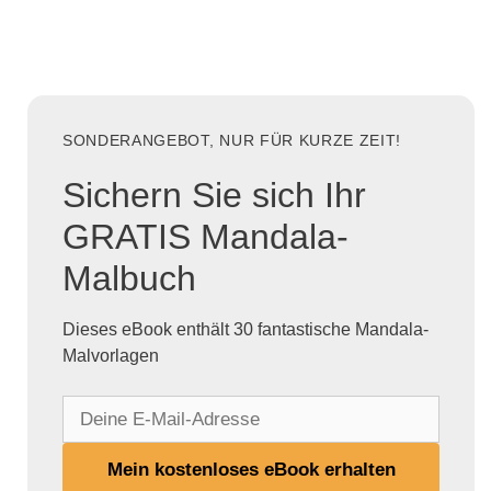
SONDERANGEBOT, NUR FÜR KURZE ZEIT!
Sichern Sie sich Ihr
GRATIS Mandala-
Malbuch
Dieses eBook enthält 30 fantastische Mandala-
Malvorlagen
D
e
i
Mein kostenloses eBook erhalten
n