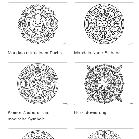
Mandala mit kleinem Fuchs
Mandala Natur Blühend
Kleiner Zauberer und
Herztätowierung
magische Symbole