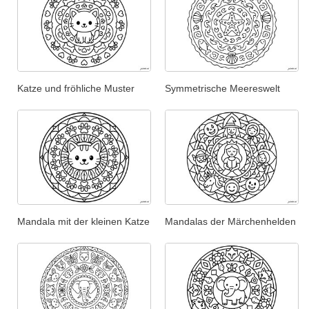
Katze und fröhliche Muster
Symmetrische Meereswelt
Mandala mit der kleinen Katze
Mandalas der Märchenhelden