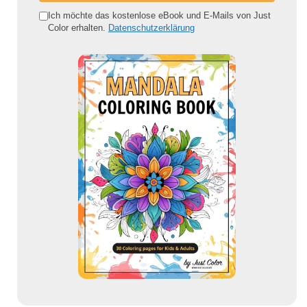
e
Ich möchte das kostenlose eBook und E-Mails von Just
Color erhalten.
Datenschutzerklärung
E
-
M
a
i
l
-
A
d
r
e
s
s
e