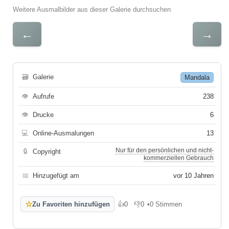
Weitere Ausmalbilder aus dieser Galerie durchsuchen
←
→
🗃
Galerie
Mandala
👁
Aufrufe
238
👁
Drucke
6
💻
Online-Ausmalungen
13
Nur für den persönlichen und nicht-
🔒
Copyright
kommerziellen Gebrauch
📅
Hinzugefügt am
vor 10 Jahren
☆
Zu Favoriten hinzufügen
👍
0
👎
0
•
0 Stimmen
Gefällt mir
Gefällt mir nicht