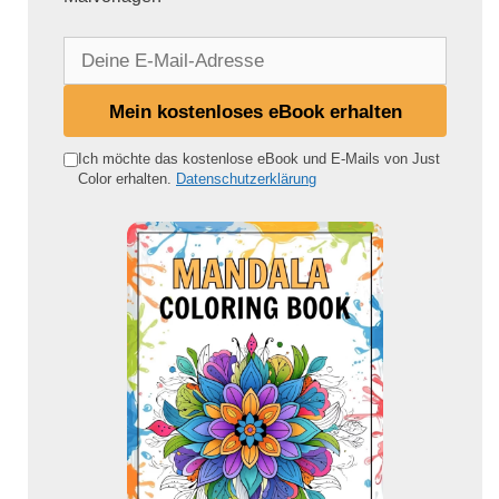
D
e
i
Mein kostenloses eBook erhalten
n
e
Ich möchte das kostenlose eBook und E-Mails von Just
Color erhalten.
Datenschutzerklärung
E
-
M
a
i
l
-
A
d
r
e
s