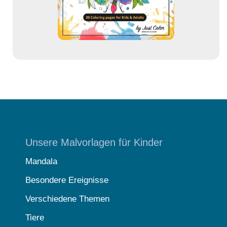
s
e
Unsere Malvorlagen für Kinder
Mandala
Besondere Ereignisse
Verschiedene Themen
Tiere