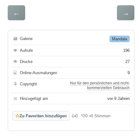
←
→
🗃
Galerie
Mandala
👁
Aufrufe
196
👁
Drucke
27
💻
Online-Ausmalungen
9
Nur für den persönlichen und nicht-
🔒
Copyright
kommerziellen Gebrauch
📅
Hinzugefügt am
vor 9 Jahren
☆
Zu Favoriten hinzufügen
👍
0
👎
0
•
0 Stimmen
Gefällt mir
Gefällt mir nicht