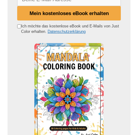
e
i
Mein kostenloses eBook erhalten
n
e
Ich möchte das kostenlose eBook und E-Mails von Just
Color erhalten.
Datenschutzerklärung
E
-
M
a
i
l
-
A
d
r
e
s
s
e